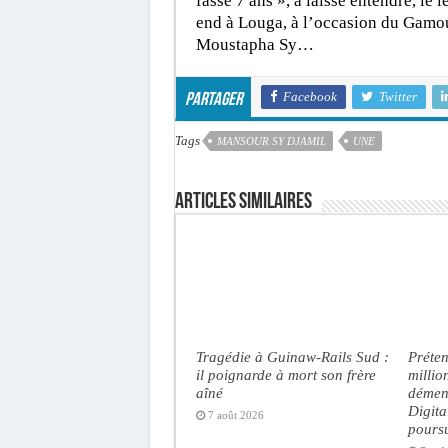
fasse 7 ans », a laissé entendre, le
end à Louga, à l’occasion du Gamo
Moustapha Sy…
Facebook
Twitter
Partager
Tags
MANSOUR SY DJAMIL
UNE
Articles similaires
Tragédie à Guinaw-Rails Sud :
Préten
il poignarde à mort son frère
milli
aîné
dément
Digita
7 août 2026
poursu