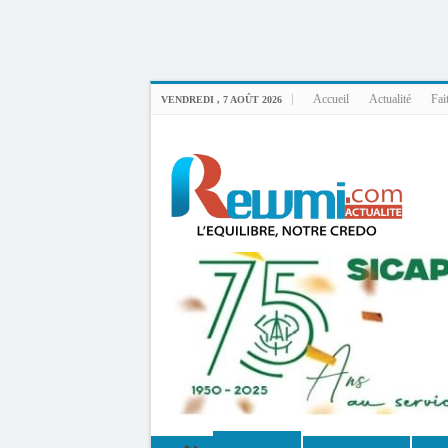
Uploader By Gse7en
Linux rewmi 5.15.0-164-generic #174-Ubuntu SMP Fri Nov 14 20:25:16 UTC 2
Accueil
Actualité
Fai
VENDREDI , 7 AOÛT 2026