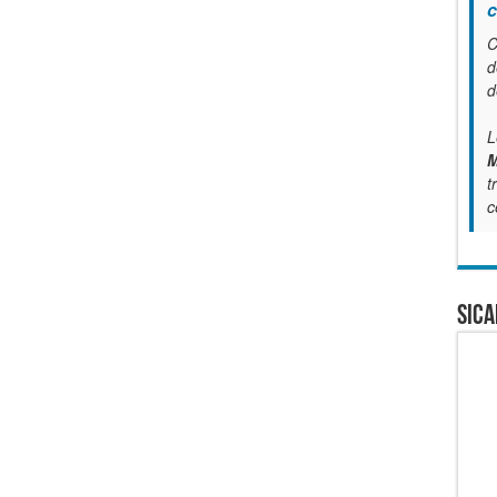
c
C
d
d
L
M
t
c
SICA