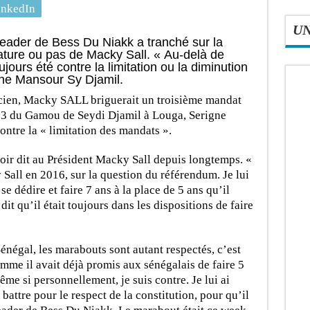
inkedIn
U
leader de Bess Du Niakk a tranché sur la
ature ou pas de Macky Sall. « Au-delà de
oujours été contre la limitation ou la diminution
gne Mansour Sy Djamil.
ticien, Macky SALL briguerait un troisième mandat
23 du Gamou de Seydi Djamil à Louga, Serigne
ntre la « limitation des mandats ».
voir dit au Président Macky Sall depuis longtemps. «
 Sall en 2016, sur la question du référendum. Je lui
e dédire et faire 7 ans à la place de 5 ans qu’il
it qu’il était toujours dans les dispositions de faire
u Sénégal, les marabouts sont autant respectés, c’est
omme il avait déjà promis aux sénégalais de faire 5
 même si personnellement, je suis contre. Je lui ai
e battre pour le respect de la constitution, pour qu’il