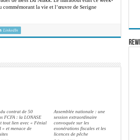
 leader de Bess Du Niakk. Le marabout était ce week-
u commémorant la vie et l’œuvre de Serigne
LinkedIn
REW
du contrat de 50
Assemblée nationale : une
ons FCFA : la LONASE
session extraordinaire
 tout lien avec « Fénial
convoquée sur les
l » et menace de
exonérations fiscales et les
ites
licences de pêche