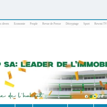
025 x86_64
ts divers
Economie
People
Revue de Presse
Décryptage
Sport
Rewmi TV