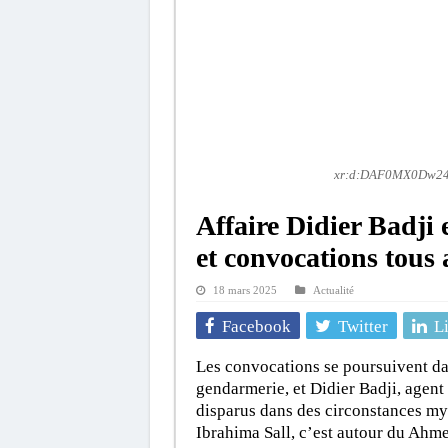
xr:d:DAF0MX0Dw24:
Affaire Didier Badji
et convocations tous
18 mars 2025
Actualité
Facebook
Twitter
L
Les convocations se poursuivent da
gendarmerie, et Didier Badji, agent
disparus dans des circonstances my
Ibrahima Sall, c’est autour du Ahm