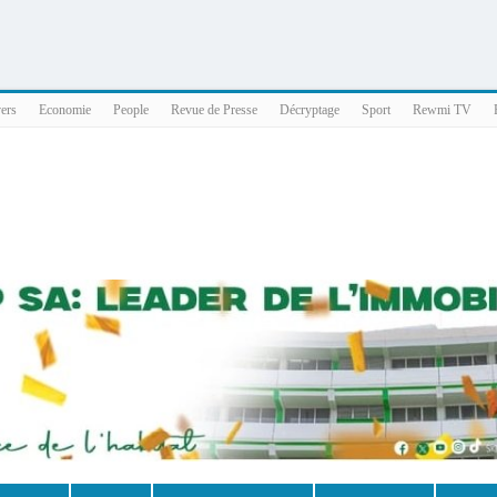
025 x86_64
vers
Economie
People
Revue de Presse
Décryptage
Sport
Rewmi TV