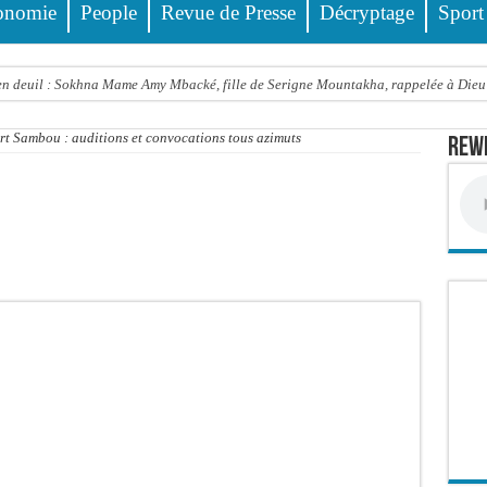
onomie
People
Revue de Presse
Décryptage
Sport
 deuil : Sokhna Mame Amy Mbacké, fille de Serigne Mountakha, rappelée à Dieu
le FDR dénonce un « report de fait » et exige une concertation politique immédiate
ert Sambou : auditions et convocations tous azimuts
Rewm
rdict tombe pour Lamignou Darou, Oustaze Thiep et Ndiaye Touba
’ONU: le soutien de Diomaye «est venu un peu tard», selon Pr Carlos Lopez
 Sen Oscar perd un hangar de deux hectares dans un violent incendie
t de presse Jamra reporté à la demande de ses avocats
all est «celui qui est en plus grande difficulté», analyse Carlos Lopez
balise l’émergence sénégalaise
STEF À L’ASSEMBLÉE — LE FRAPP SUR LE FRONT POPULAIRE : Le « PROJET » a
Thierno Alia MBENGUE plaide pour une énergie au service de la transformation éc