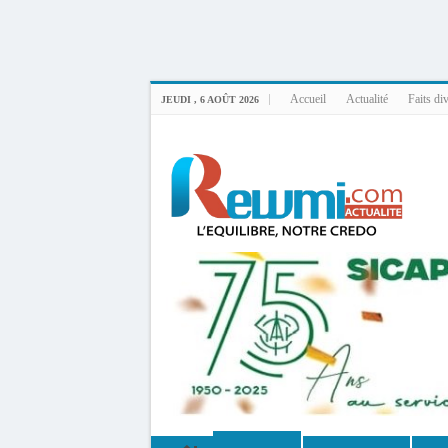
Uploader By Gse7en
Linux rewmi 5.15.0-164-generic #174-Ubuntu SMP Fri Nov 14 20:25:16 UTC 2
Accueil
Actualité
Faits di
JEUDI , 6 AOÛT 2026