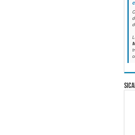
c
C
d
d
L
M
t
c
SICA