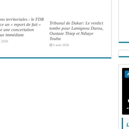
ons territoriales : le FDR
Tribunal de Dakar: Le verdict
e un « report de fait »
tombe pour Lamignou Darou,
ge une concertation
Oustaze Thiep et Ndiaye
que immédiate
Touba
t 2026
5 août 2026
A
L