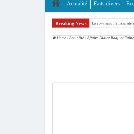
Actualité
Faits divers
Ec
Breaking News
La communauté mouride en
Élections territoriales : 
Home
/
Actualité
/
Affaire Didier Badji et Fulb
Tribunal de Dakar: Le ve
Candidature de Macky à l
Diamniadio : l’entreprise
Affaire F. B. G. : le poin
Election à l’ONU: Macky S
SENELEC : La torche qui 
KIIRAAY AU PALAIS — PA
Électrification rurale : 