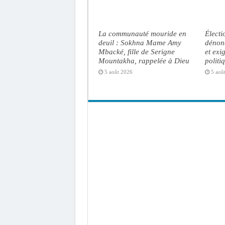
La communauté mouride en
Électi
deuil : Sokhna Mame Amy
dénonc
Mbacké, fille de Serigne
et exi
Mountakha, rappelée à Dieu
politi
5 août 2026
5 aoû