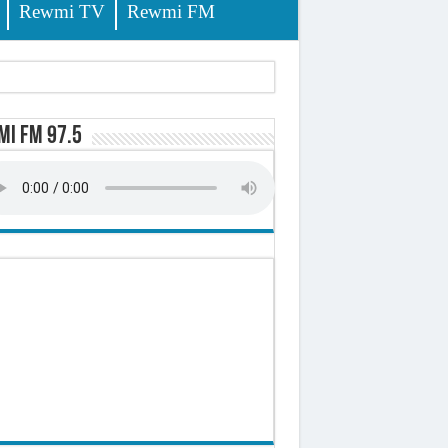
Rewmi TV
Rewmi FM
i FM 97.5
-t-il explosé ?
onomique et sociale du Sénégal