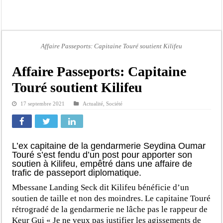
Contrôle des fonds spéciaux : la majorité parlementaire accusée d’ »opportuni
Linguere: le ministre Idrissa Samb réunit des maires et prédit la victoire du part
Mouvement pour le renouveau de Dahra Djoloff: Le coordonnateur El Hadji Dème
Affaire Passeports: Capitaine Touré soutient Kilifeu
Le restaurant Aby’s Garden d’Aby Ndour ravagé par un incendie
Ousmane Sonko crache ses vérités à Diomaye: « Des vies ne sont pas tombées p
Affaire Passeports: Capitaine
Élections municipales : le calendrier fait débat
Touré soutient Kilifeu
Gamou de Tivaouane 2026 : Habib Sy Mansour met en garde les influenceurs cont
17 septembre 2021
Actualité
,
Société
Tivaouane : les recommandations du Khalife général des Tidianes pour le Gam
L’ex capitaine de la gendarmerie Seydina Oumar
Touré s’est fendu d’un post pour apporter son
soutien à Kilifeu, empêtré dans une affaire de
trafic de passeport diplomatique.
Mbessane Landing Seck dit Kilifeu bénéficie d’un
soutien de taille et non des moindres. Le capitaine Touré
rétrogradé de la gendarmerie ne lâche pas le rappeur de
Keur Gui « Je ne veux pas justifier les agissements de