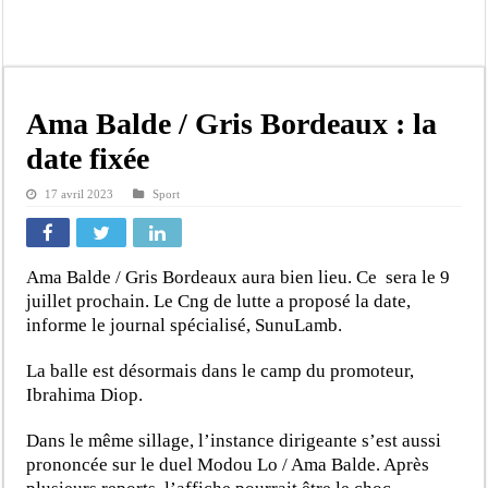
Crise en Guinée Bissau : la médiation sénégalaise a présenté les contours de son
Un déficit de 128,9 milliards de francs CFA de la balance commerciale en juin
Scandale de pédophilie, acte contre nature : Un coach de football démasqué pour
Banditisme : Fily Sané, ancien Lieutenant du célèbre Ino, de nouveau Interpellé
Ama Balde / Gris Bordeaux : la
Affaire Farba Ngom : La balle, dans le camp du procureur financier
date fixée
Succession de Pape Thiaw : la bombe à retardement qui menace la FSF
17 avril 2023
Sport
Baisse des réserves de sang : au CNTS de Dakar, des citoyens répondent à l’appe
Un tribunal américain bloque la construction de la salle de bal de Trump à la 
Ama Balde / Gris Bordeaux aura bien lieu. Ce sera le 9
juillet prochain. Le Cng de lutte a proposé la date,
informe le journal spécialisé, SunuLamb.
La balle est désormais dans le camp du promoteur,
Ibrahima Diop.
Dans le même sillage, l’instance dirigeante s’est aussi
prononcée sur le duel Modou Lo / Ama Balde. Après