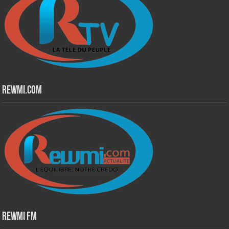
Rewmi.Com
Rewmi Fm