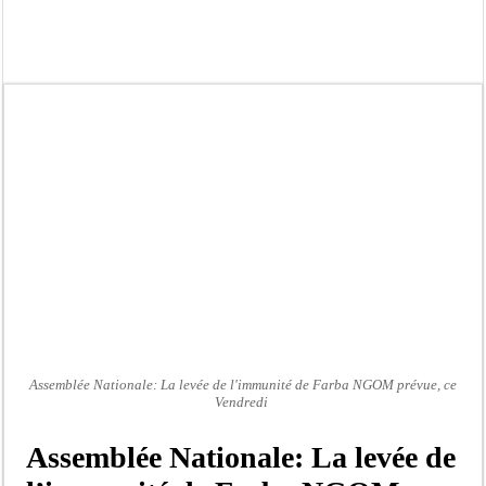
Kamb, l’Inspecteur de la jeunesse et des sports Guéladio Ba en tournée, un impor
« Quand le mandat s’achève, les discours ne suffisent plus » (Mamadou AW-Cand
Touba : convaincue d’avoir été empoisonnée, Amy Dione désigne le coupable av
Le Sénégal bénéficie de trois nouveaux financements de la Banque mondiale d’u
Linguère : Un élève de 14 ans meurt noyé dans un bassin de rétention
Gamou 1448 H / 2026 : le Comité scientifique dévoile les fondements du thème c
Assemblée nationale : Sonko valide onze dossiers chauds
Passation de service au 3FPT : Soulèye Kane officiellement installé, il décline s
Assemblée Nationale: La levée de l'immunité de Farba NGOM prévue, ce
Vendredi
Assemblée Nationale: La levée de