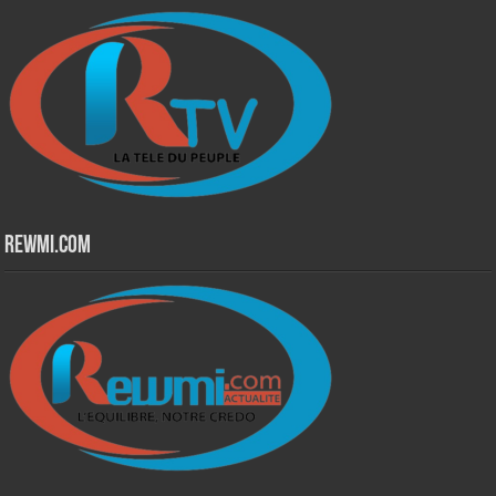
Rewmi.Com