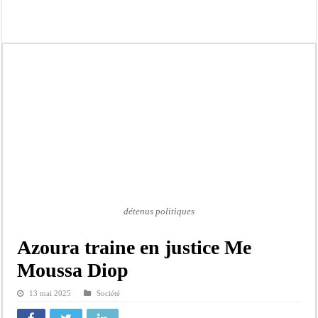
Moustapha Dramé rejoint Pastef
Crise en Guinée Bissau : la médiation sénégalaise a présenté les contours de son
Un déficit de 128,9 milliards de francs CFA de la balance commerciale en juin
Scandale de pédophilie, acte contre nature : Un coach de football démasqué pour
Banditisme : Fily Sané, ancien Lieutenant du célèbre Ino, de nouveau Interpellé
Affaire Farba Ngom : La balle, dans le camp du procureur financier
Succession de Pape Thiaw : la bombe à retardement qui menace la FSF
Baisse des réserves de sang : au CNTS de Dakar, des citoyens répondent à l’appe
détenus politiques
Azoura traine en justice Me
Moussa Diop
13 mai 2025
Société