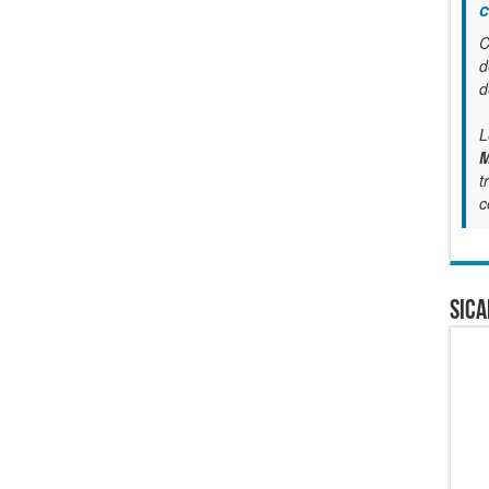
c
C
d
d
L
M
t
c
SICA