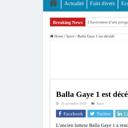
Actualité
Faits divers
Ec
Breaking News
Chavirement d’une pirogue
Hajj 2027 : le RENOPHUS l
Home
/
Sport
/
Balla Gaye 1 est décédé
Kamb, l’Inspecteur de la j
« Quand le mandat s’achèv
Touba : convaincue d’avo
Le Sénégal bénéficie de 
Linguère : Un élève de 14
Gamou 1448 H / 2026 : le 
Balla Gaye 1 est déc
Assemblée nationale : Son
15 novembre 2020
Sport
Passation de service au 3F
Facebook
Twitter
L
L’ancien lutteur Balla Gaye 1 a ren