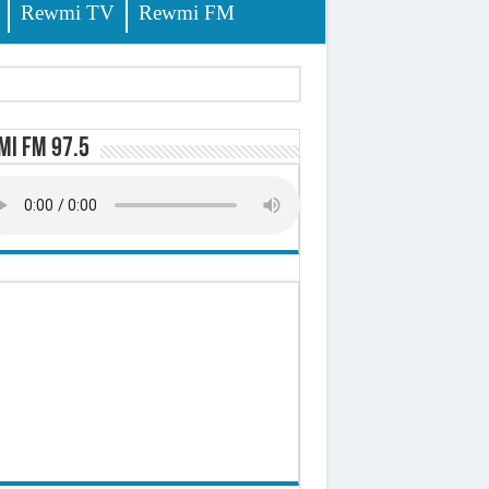
Rewmi TV
Rewmi FM
lerinage
i FM 97.5
ire octroyé
d)
 milliards de francs CFA