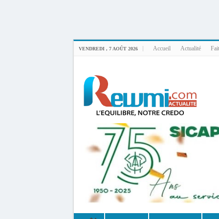
Uploader By Gse7en
Linux rewmi 5.15.0-164-generic #174-Ubuntu SMP Fri Nov 14 20:25:16 UTC 2
Accueil
Actualité
Fai
VENDREDI , 7 AOÛT 2026