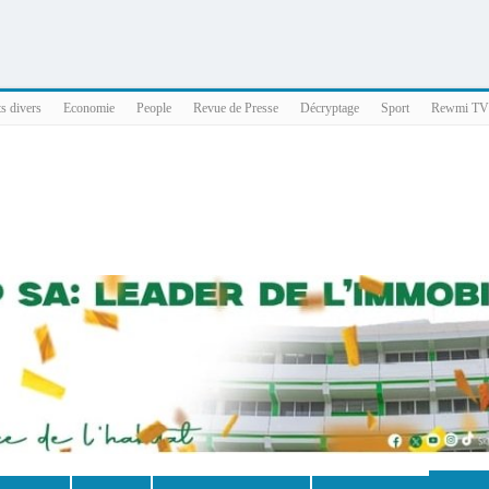
025 x86_64
ts divers
Economie
People
Revue de Presse
Décryptage
Sport
Rewmi TV