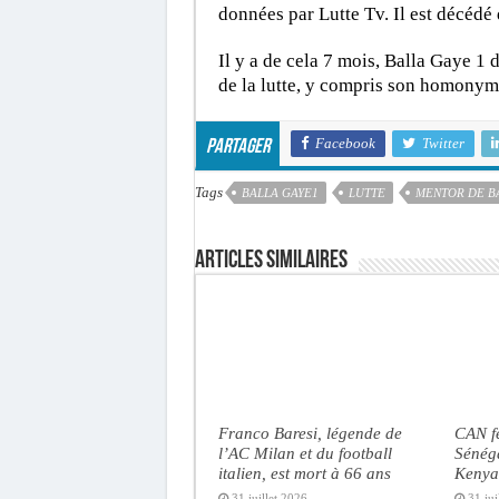
données par Lutte Tv. Il est décédé
Il y a de cela 7 mois, Balla Gaye 1
de la lutte, y compris son homonyme
Facebook
Twitter
Partager
Tags
BALLA GAYE1
LUTTE
MENTOR DE BA
Articles similaires
Franco Baresi, légende de
CAN f
l’AC Milan et du football
Sénéga
italien, est mort à 66 ans
Kenya 
31 juillet 2026
31 jui