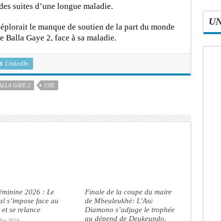
 des suites d’une longue maladie.
U
 déplorait le manque de soutien de la part du monde
 Balla Gaye 2, face à sa maladie.
LinkedIn
LLA GAYE 2
UNE
éminine 2026 : Le
Finale de la coupe du maire
l s’impose face au
de Mbeuleukhé: L’Asc
et se relance
Diamono s’adjuge le trophée
au dépend de Deukeundo.
llet 2026