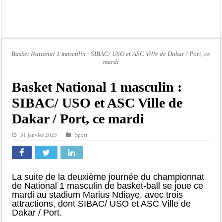
Affaire Pape Cheikh Diallo et Cie : Ousmane Kane prédit une « cascade de relax
Moustapha Dramé rejoint Pastef
Crise en Guinée Bissau : la médiation sénégalaise a présenté les contours de son
Un déficit de 128,9 milliards de francs CFA de la balance commerciale en juin
Basket National 1 masculin : SIBAC/ USO et ASC Ville de Dakar / Port, ce
mardi
Scandale de pédophilie, acte contre nature : Un coach de football démasqué pour
Banditisme : Fily Sané, ancien Lieutenant du célèbre Ino, de nouveau Interpellé
Basket National 1 masculin :
Affaire Farba Ngom : La balle, dans le camp du procureur financier
SIBAC/ USO et ASC Ville de
Succession de Pape Thiaw : la bombe à retardement qui menace la FSF
Dakar / Port, ce mardi
31 janvier 2023
Sport
La suite de la deuxième journée du championnat
de National 1 masculin de basket-ball se joue ce
mardi au stadium Marius Ndiaye, avec trois
attractions, dont SIBAC/ USO et ASC Ville de
Dakar / Port.