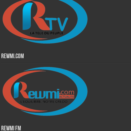
Rewmi.Com
Rewmi Fm