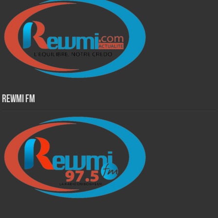
Rewmi Fm