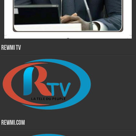
Rewmi TV
Rewmi.Com