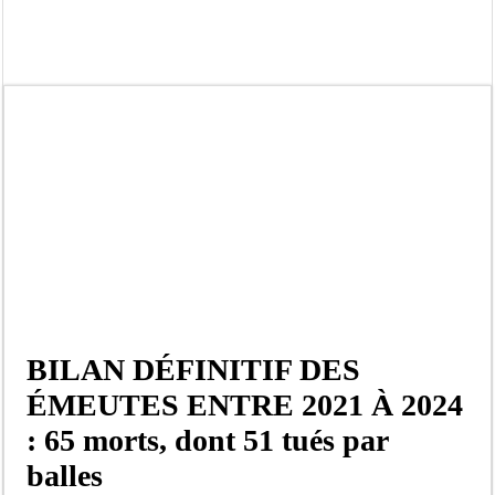
Affaire Pape Cheikh Diallo et Cie : Ousmane Kane prédit une « cascade de relax
Moustapha Dramé rejoint Pastef
Crise en Guinée Bissau : la médiation sénégalaise a présenté les contours de son
Un déficit de 128,9 milliards de francs CFA de la balance commerciale en juin
Scandale de pédophilie, acte contre nature : Un coach de football démasqué pour
Banditisme : Fily Sané, ancien Lieutenant du célèbre Ino, de nouveau Interpellé
Affaire Farba Ngom : La balle, dans le camp du procureur financier
Succession de Pape Thiaw : la bombe à retardement qui menace la FSF
BILAN DÉFINITIF DES
ÉMEUTES ENTRE 2021 À 2024
: 65 morts, dont 51 tués par
balles