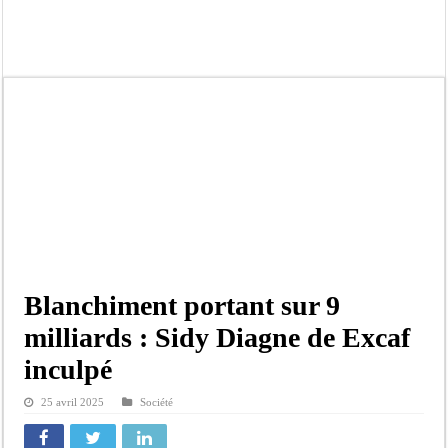
Afrobasket U18 féminine : les Lioncelles chutent encore
Ziguinchor : électrocution du bétail, catastrophe évitée de justesse
Affaire Khadim Ba : L’action publique éteinte, le PDG de Locafrique recouvre la
Aide aux ménages vulnérables : 92 976 ménages ciblés, 135 000 FCFA prévus p
Secteur extractif au Sénégal : 303 milliards de FCFA de revenus générés par au
AfroBasket U18 masculin : le Sénégal domine le Rwanda et réussit son entrée en
Fatick : Un carambolage entre trois véhicules fait deux blessés, dont un grave
Bilan Magal de Touba : 244 interpellations, 110 déferrements, 2,4 millions FCF
Blanchiment portant sur 9
milliards : Sidy Diagne de Excaf
inculpé
25 avril 2025
Société