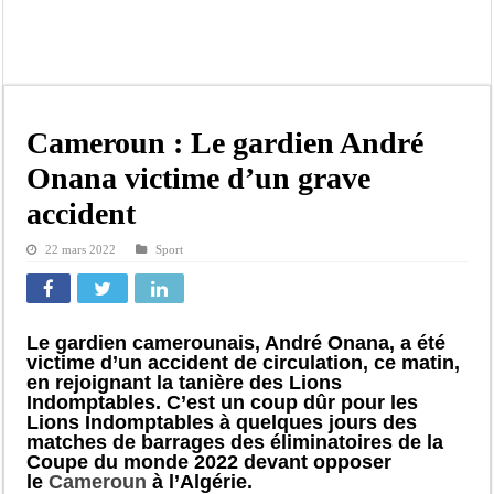
Moustapha Dramé rejoint Pastef
Crise en Guinée Bissau : la médiation sénégalaise a présenté les contours de son
Un déficit de 128,9 milliards de francs CFA de la balance commerciale en juin
Scandale de pédophilie, acte contre nature : Un coach de football démasqué pour
Cameroun : Le gardien André
Banditisme : Fily Sané, ancien Lieutenant du célèbre Ino, de nouveau Interpellé
Onana victime d’un grave
Affaire Farba Ngom : La balle, dans le camp du procureur financier
accident
Succession de Pape Thiaw : la bombe à retardement qui menace la FSF
22 mars 2022
Sport
Baisse des réserves de sang : au CNTS de Dakar, des citoyens répondent à l’appe
Le gardien camerounais, André Onana, a été
victime d’un accident de circulation, ce matin,
en rejoignant la tanière des Lions
Indomptables. C’est un coup dûr pour les
Lions Indomptables à quelques jours des
matches de barrages des éliminatoires de la
Coupe du monde 2022 devant opposer
le
Cameroun
à l’Algérie.