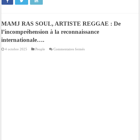
MAMJ RAS SOUL, ARTISTE REGGAE : De
l’incompréhension à la reconnaissance
internationale….
sur
4 octobre 2025
People
Commentaires fermés
MAMJ
RAS
SOUL,
ARTISTE
REGGAE
:
De
l’incompréhension
à
la
reconnaissance
internationale….