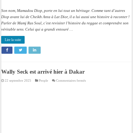
Son nom, Mamadou Diop, porte en lui tout un héritage. Comme tant d’autres
Diop avant lui de Cheikh Anta à Lat Dior, il a lui aussi une histoire à raconter !
Parler de Mamj Ras Soul, c’est revisiter l’histoire du reggae et comprendre son
véritable sens. Celui qui a grandi entouré …
Lire la suite
Wally Seck est arrivé hier à Dakar
sur
22 septembre 2025
People
Commentaires fermés
Wally
Seck
est
arrivé
hier
à
Dakar