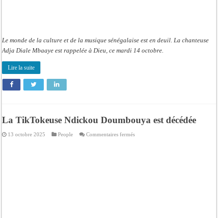
Le monde de la culture et de la musique sénégalaise est en deuil. La chanteuse
Adja Diale Mbaaye est rappelée à Dieu, ce mardi 14 octobre.
Lire la suite
La TikTokeuse Ndickou Doumbouya est décédée
sur
13 octobre 2025
People
Commentaires fermés
La
TikTokeuse
Ndickou
Doumbouya
est
décédée