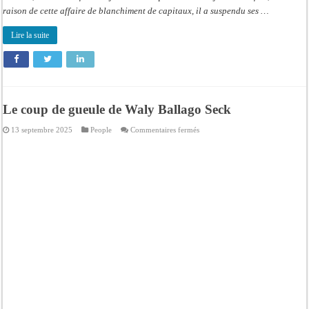
raison de cette affaire de blanchiment de capitaux, il a suspendu ses …
Lire la suite
Le coup de gueule de Waly Ballago Seck
sur
13 septembre 2025
People
Commentaires fermés
Le
coup
de
gueule
de
Waly
Ballago
Seck