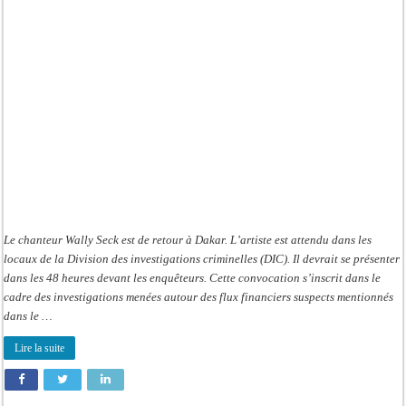
retour
à
Dakar
Le chanteur Wally Seck est de retour à Dakar. L’artiste est attendu dans les
locaux de la Division des investigations criminelles (DIC). Il devrait se présenter
dans les 48 heures devant les enquêteurs. Cette convocation s’inscrit dans le
cadre des investigations menées autour des flux financiers suspects mentionnés
dans le …
Lire la suite