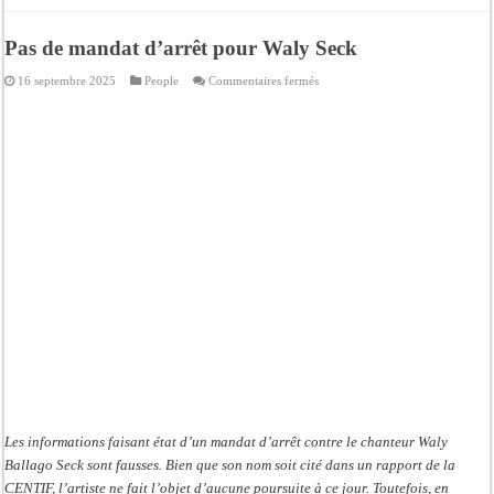
Pas de mandat d’arrêt pour Waly Seck
sur
16 septembre 2025
People
Commentaires fermés
Pas
de
mandat
d’arrêt
pour
Waly
Seck
Les informations faisant état d’un mandat d’arrêt contre le chanteur Waly
Ballago Seck sont fausses. Bien que son nom soit cité dans un rapport de la
CENTIF, l’artiste ne fait l’objet d’aucune poursuite à ce jour. Toutefois, en