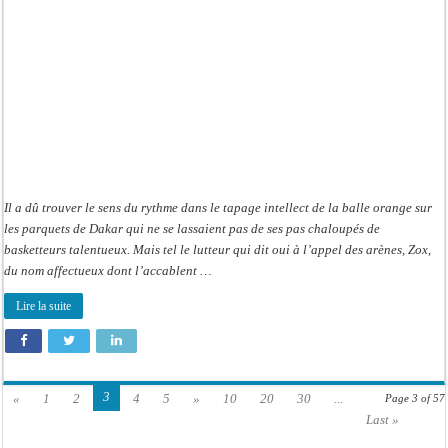
son
galsen…
Il a dû trouver le sens du rythme dans le tapage intellect de la balle orange sur
les parquets de Dakar qui ne se lassaient pas de ses pas chaloupés de
basketteurs talentueux. Mais tel le lutteur qui dit oui à l’appel des arènes, Zox,
du nom affectueux dont l’accablent …
Lire la suite
3
«
1
2
4
5
»
10
20
30
...
Page 3 of 57
Last »