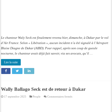
Le chanteur Waly Seck est finalement revenu hier, dimanche, à Dakar par le vol
d’Air France. Selon « Libération », aucun incident n’a été signalé à l’Aéroport
Blaise Diagne de Dakar (AIBD). Pour rappel, après son coup de gueule
nocturne, le chanteur avait déjà fait savoir, via ses avocats, qu’il …
Lire la suite
Wally Ballago Seck est de retour à Dakar
sur
17 septembre 2025
People
Commentaires fermés
Wally
Ballago
Seck
est
de