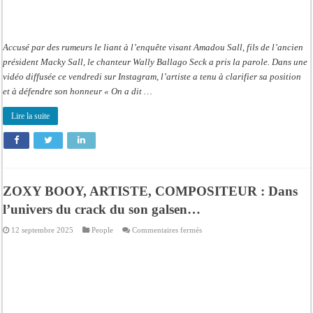
Accusé par des rumeurs le liant à l’enquête visant Amadou Sall, fils de l’ancien
président Macky Sall, le chanteur Wally Ballago Seck a pris la parole. Dans une
vidéo diffusée ce vendredi sur Instagram, l’artiste a tenu à clarifier sa position
et à défendre son honneur « On a dit …
Lire la suite
ZOXY BOOY, ARTISTE, COMPOSITEUR : Dans
l’univers du crack du son galsen…
sur
12 septembre 2025
People
Commentaires fermés
ZOXY
BOOY,
ARTISTE,
COMPOSITEUR
:
Dans
l’univers
du
crack
du