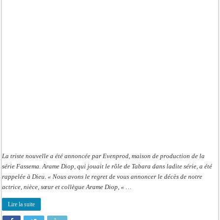
Décès
de
Arame
Diop,
actrice
dans
la
série
« Fassema »
La triste nouvelle a été annoncée par Evenprod, maison de production de la
série Fassema. Arame Diop, qui jouait le rôle de Tabara dans ladite série, a été
rappelée à Dieu. « Nous avons le regret de vous annoncer le décès de notre
actrice, nièce, sœur et collègue Arame Diop, « …
Lire la suite