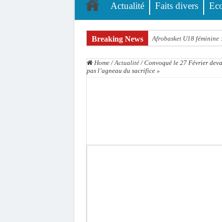
Actualité
Faits divers
Ec
Breaking News
Afrobasket U18 féminine :
Ziguinchor : électrocution
Home
/
Actualité
/
Convoqué le 27 Février devan
Affaire Khadim Ba : L’act
pas l’agneau du sacrifice »
Aide aux ménages vulnéra
Secteur extractif au Séné
AfroBasket U18 masculin :
Fatick : Un carambolage en
Bilan Magal de Touba : 24
Tragédie à Guinaw-Rails S
Prétendu contrat de 50 mi