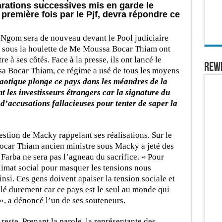
arations successives mis en garde le
remière fois par le Pjf, devra répondre ce
Ngom sera de nouveau devant le Pool judiciaire
rs sous la houlette de Me Moussa Bocar Thiam ont
e à ses côtés. Face à la presse, ils ont lancé le
REW
a Bocar Thiam, ce régime a usé de tous les moyens
haotique plonge ce pays dans les méandres de la
 les investisseurs étrangers car la signature du
 d’accusations fallacieuses pour tenter de saper la
gestion de Macky rappelant ses réalisations. Sur le
ar Thiam ancien ministre sous Macky a jeté des
, Farba ne sera pas l’agneau du sacrifice. « Pour
 climat social pour masquer les tensions nous
insi. Ces gens doivent apaiser la tension sociale et
llé durement car ce pays est le seul au monde qui
, a dénoncé l’un de ses souteneurs.
este. Prenant la parole, la représentante des