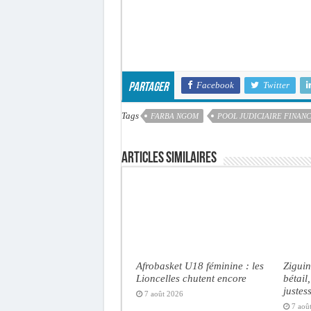
Facebook
Twitter
Partager
Tags
FARBA NGOM
POOL JUDICIAIRE FINANC
Articles similaires
Afrobasket U18 féminine : les
Ziguin
Lioncelles chutent encore
bétail
justes
7 août 2026
7 aoû