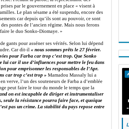
rises par le gouvernement en place « visent à
familles. Le plan sésame a été suspendu, encore des
ements car depuis qu’ils sont au pouvoir, ce sont
des pontes de l’ancien régime. Mais nous ferons
r faire le duo Sonko-Diomaye. »
 de gants pour asséner ses vérités. Selon lui dépend
dre. Car dit-il
« nous sommes prêts le 27 février.
vies pour Farba car trop c’est trop. Que Sonko
 lui car il use d’influences pour mettre le feu dans
ion pour emprisonner les responsables de l’Apr.
A
s car trop c’est trop »
Mamadou Massaly lui a
n verve, l’un des souteneurs de Farba a d’emblée
nge peut faire le tour du monde le temps que la
nd on est incapable de diriger et instrumentaliser
s, seule la résistance pourra faire face, et quoique
’est pas un crime. La stabilité du pays repose entre
L