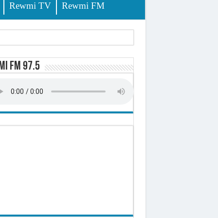
Rewmi TV
Rewmi FM
i FM 97.5
ursuites