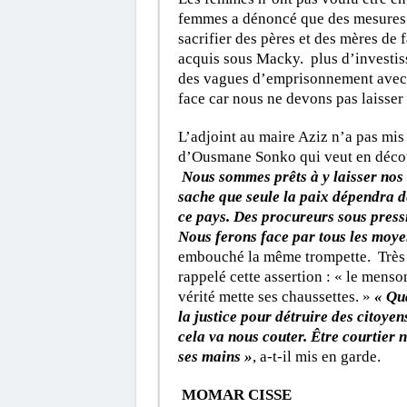
femmes a dénoncé que des mesures p
sacrifier des pères et des mères de 
acquis sous Macky. plus d’investiss
des vagues d’emprisonnement avec 
face car nous ne devons pas laisse
L’adjoint au maire Aziz n’a pas mis
d’Ousmane Sonko qui veut en décou
Nous sommes prêts à y laisser nos 
sache que seule la paix dépendra de
ce pays. Des procureurs sous press
Nous ferons face par tous les moyen
embouché la même trompette. Très e
rappelé cette assertion : « le menso
vérité mette ses chaussettes. »
« Qua
la justice pour détruire des citoyen
cela va nous couter. Être courtier n
ses mains »
, a-t-il mis en garde.
MOMAR CISSE