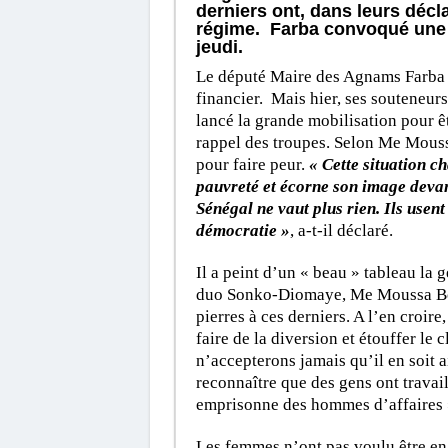
derniers ont, dans leurs décl
régime. Farba convoqué une p
jeudi.
Le député Maire des Agnams Farba 
financier. Mais hier, ses souteneu
lancé la grande mobilisation pour êtr
rappel des troupes. Selon Me Mouss
pour faire peur.
« Cette situation c
pauvreté et écorne son image devant
Sénégal ne vaut plus rien. Ils usent
démocratie »
, a-t-il déclaré.
Il a peint d’un « beau » tableau la 
duo Sonko-Diomaye, Me Moussa Boc
pierres à ces derniers. A l’en croire
faire de la diversion et étouffer le
n’accepterons jamais qu’il en soit a
reconnaître que des gens ont travai
emprisonne des hommes d’affaires »
Les femmes n’ont pas voulu être en r