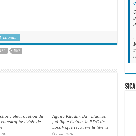
c
C
d
d
L
LinkedIn
M
t
IER
UNE
c
SICA
chor : électrocution du
Affaire Khadim Ba : L’action
, catastrophe évitée de
publique éteinte, le PDG de
se
Locafrique recouvre la liberté
t 2026
7 août 2026