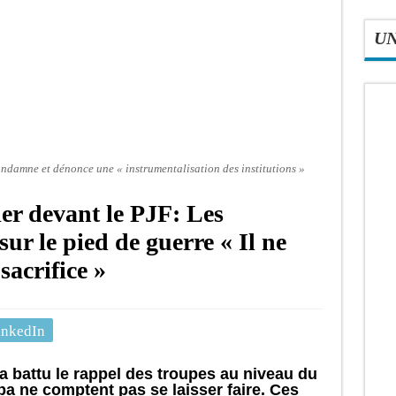
U
damne et dénonce une « instrumentalisation des institutions »
er devant le PJF: Les
ur le pied de guerre « Il ne
sacrifice »
inkedIn
 a battu le rappel des troupes au niveau du
a ne comptent pas se laisser faire. Ces