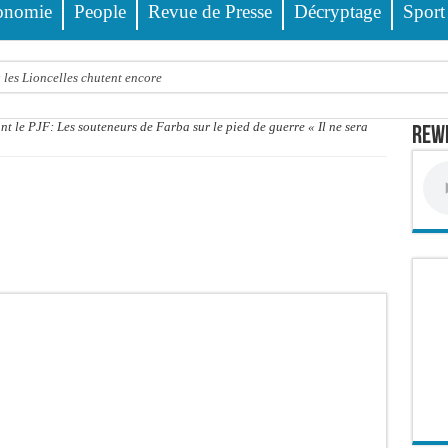
onomie
People
Revue de Presse
Décryptage
Sport
 les Lioncelles chutent encore
 du bétail, catastrophe évitée de justesse
t le PJF: Les souteneurs de Farba sur le pied de guerre « Il ne sera
Rewm
ion publique éteinte, le PDG de Locafrique recouvre la liberté
bles : 92 976 ménages ciblés, 135 000 FCFA prévus pour chaque famille
gal : 303 milliards de FCFA de revenus générés par au premier semestre 2025
 le Sénégal domine le Rwanda et réussit son entrée en lice
tre trois véhicules fait deux blessés, dont un grave
4 interpellations, 110 déferrements, 2,4 millions FCFA d’amendes (Police)
ud : il poignarde à mort son frère aîné
llions FCFA : la LONASE dément tout lien avec « Fénial Digital » et menace de po