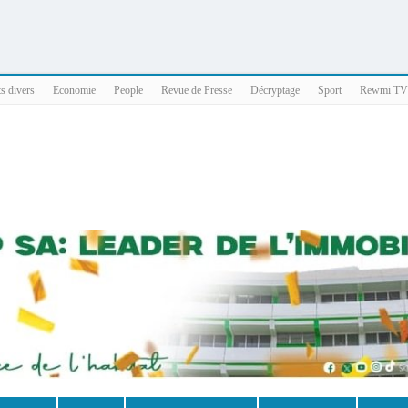
025 x86_64
ts divers
Economie
People
Revue de Presse
Décryptage
Sport
Rewmi TV