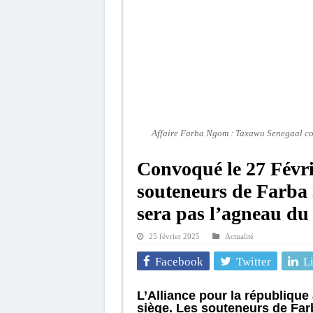
Affaire Farba Ngom : Taxawu Senegaal con
Convoqué le 27 Févri
souteneurs de Farba s
sera pas l’agneau du 
25 février 2025
Actualité
Facebook
Twitter
L
L’Alliance pour la république
siège. Les souteneurs de Farb