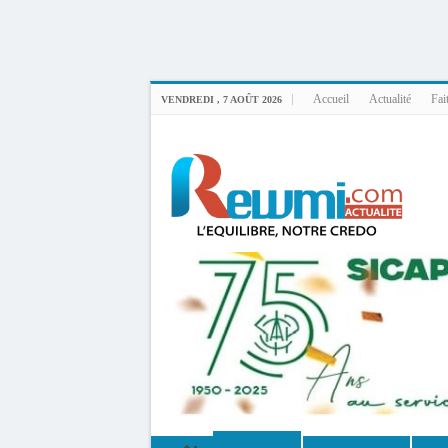
Uploader By Gse7en
Linux rewmi 5.15.0-164-generic #174-Ubuntu SMP Fri Nov 14 20:25:16 UTC 2
Accueil
Actualité
Fai
VENDREDI , 7 AOÛT 2026