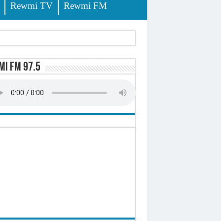
Rewmi TV
Rewmi FM
lerinage
i FM 97.5
ire octroyé
d)
 milliards de francs CFA