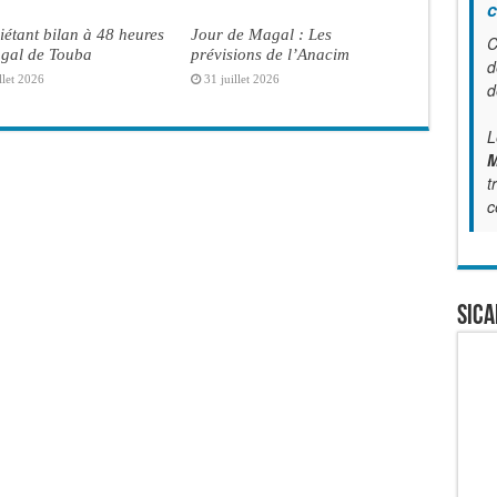
c
iétant bilan à 48 heures
Jour de Magal : Les
C
gal de Touba
prévisions de l’Anacim
d
llet 2026
31 juillet 2026
d
L
M
t
c
SICA