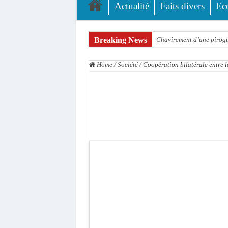
Actualité
Faits divers
Ec
Breaking News
Chavirement d’une pirogue
Hajj 2027 : le RENOPHUS l
Home
/
Société
/
Coopération bilatérale entre l
Kamb, l’Inspecteur de la j
« Quand le mandat s’achèv
Touba : convaincue d’avo
Le Sénégal bénéficie de 
Linguère : Un élève de 14
Gamou 1448 H / 2026 : le 
Assemblée nationale : Son
Passation de service au 3F