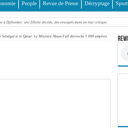
onomie
People
Revue de Presse
Décryptage
Sport
 à Djibonker: une fillette décède, des rescapés dans un état critique
ance officiellement les préparatifs sous l’égide de la Délégation générale au Pè
e Sénégal et le Qatar: Le Ministre Abass Fall décroche 1 000 emplois
Rewm
eunesse et des sports Guéladio Ba en tournée, un important lot de matériels sanita
e, les discours ne suffisent plus » (Mamadou AW-Candidat à la mairie de Golf Su
ir été empoisonnée, Amy Dione désigne le coupable avant de mourir
trois nouveaux financements de la Banque mondiale d’un montant global de 220,71
 ans meurt noyé dans un bassin de rétention
Comité scientifique dévoile les fondements du thème central
ko valide onze dossiers chauds
PT : Soulèye Kane officiellement installé, il décline ses orientations