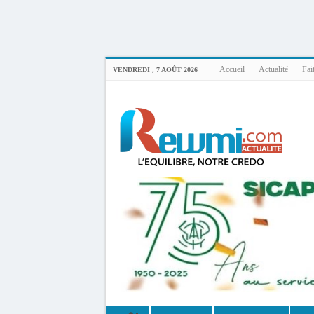
Uploader By Gse7en
Linux rewmi 5.15.0-164-generic #174-Ubuntu SMP Fri Nov 14 20:25:16 UTC 2
Accueil
Actualité
Fai
VENDREDI , 7 AOÛT 2026