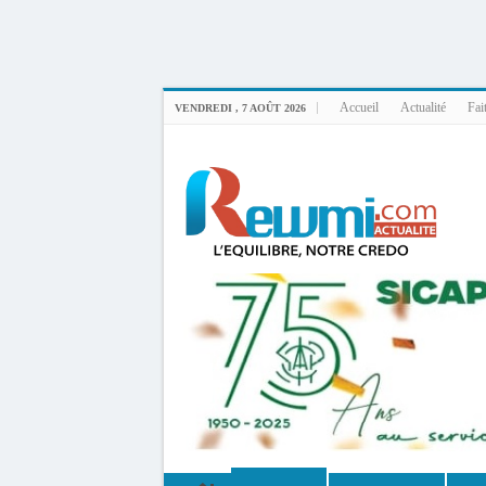
Uploader By Gse7en
Linux rewmi 5.15.0-164-generic #174-Ubuntu SMP Fri Nov 14 20:25:16 UTC 2
Accueil
Actualité
Fai
VENDREDI , 7 AOÛT 2026