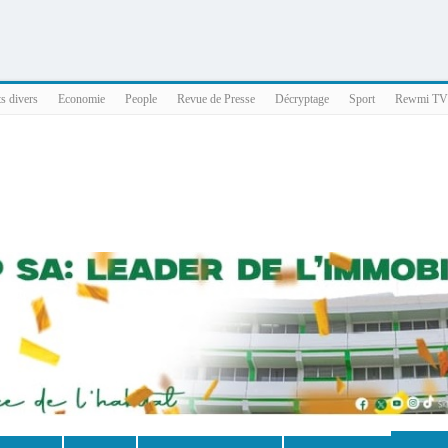
025 x86_64
ts divers
Economie
People
Revue de Presse
Décryptage
Sport
Rewmi TV