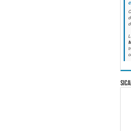
c
C
d
d
L
M
t
c
SICA