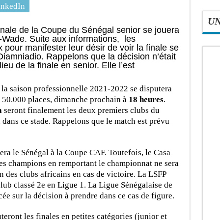
inkedIn
U
inale de la Coupe du Sénégal senior se jouera
Wade. Suite aux informations, les
our manifester leur désir de voir la finale se
iamniadio. Rappelons que la décision n’était
eu de la finale en senior. Elle l’est
 la saison professionnelle 2021-2022 se disputera
de 50.000 places, dimanche prochain à
18 heures
.
a
seront finalement les deux premiers clubs du
 dans ce stade. Rappelons que le match est prévu
era le Sénégal à la Coupe CAF. Toutefois, le Casa
 des champions en remportant le championnat ne sera
n des clubs africains en cas de victoire. La LSFP
club classé 2e en Ligue 1. La Ligue Sénégalaise de
ée sur la décision à prendre dans ce cas de figure.
eront les finales en petites catégories (junior et