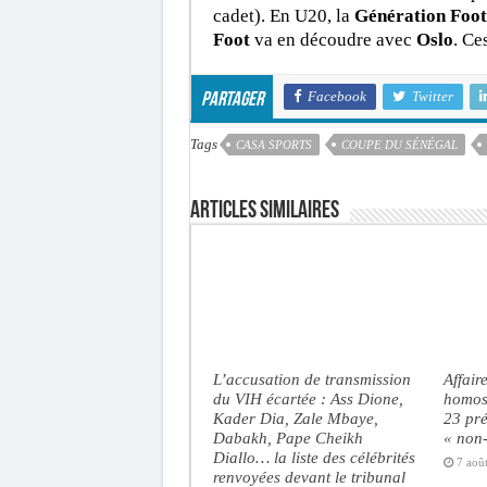
cadet). En U20, la
Génération Foot
Foot
va en découdre avec
Oslo
. Ce
Facebook
Twitter
Partager
Tags
CASA SPORTS
COUPE DU SÉNÉGAL
Articles similaires
L’accusation de transmission
Affair
du VIH écartée : Ass Dione,
homose
Kader Dia, Zale Mbaye,
23 pré
Dabakh, Pape Cheikh
« non-
Diallo… la liste des célébrités
7 aoû
renvoyées devant le tribunal