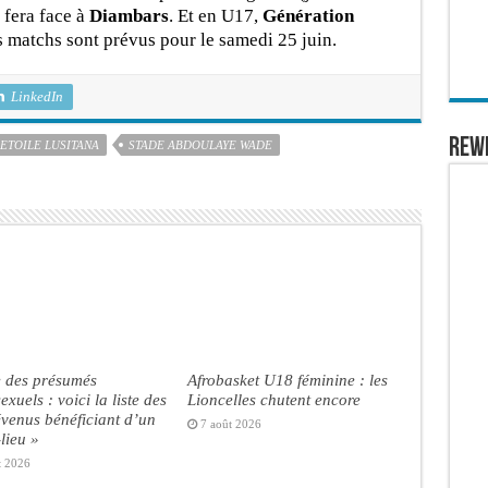
fera face à
Diambars
. Et en U17,
Génération
s matchs sont prévus pour le samedi 25 juin.
LinkedIn
REW
ETOILE LUSITANA
STADE ABDOULAYE WADE
e des présumés
Afrobasket U18 féminine : les
xuels : voici la liste des
Lioncelles chutent encore
venus bénéficiant d’un
7 août 2026
lieu »
t 2026