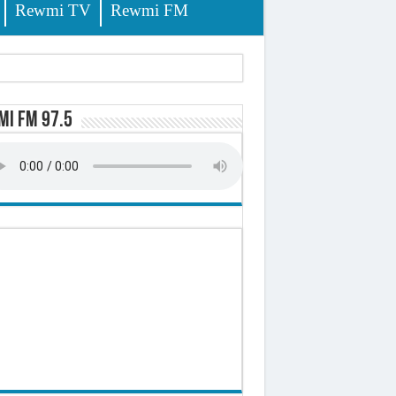
Rewmi TV
Rewmi FM
tés renvoyées devant le tribunal
i FM 97.5