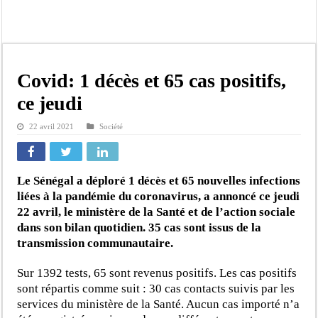
Crise en Guinée Bissau : la médiation sénégalaise a présenté les contours de son
Un déficit de 128,9 milliards de francs CFA de la balance commerciale en juin
Scandale de pédophilie, acte contre nature : Un coach de football démasqué pour
Banditisme : Fily Sané, ancien Lieutenant du célèbre Ino, de nouveau Interpellé
Covid: 1 décès et 65 cas positifs,
Affaire Farba Ngom : La balle, dans le camp du procureur financier
ce jeudi
Succession de Pape Thiaw : la bombe à retardement qui menace la FSF
22 avril 2021
Société
Baisse des réserves de sang : au CNTS de Dakar, des citoyens répondent à l’appe
Un tribunal américain bloque la construction de la salle de bal de Trump à la 
Le Sénégal a déploré 1 décès et 65 nouvelles infections
liées à la pandémie du coronavirus, a annoncé ce jeudi
22 avril, le ministère de la Santé et de l’action sociale
dans son bilan quotidien. 35 cas sont issus de la
transmission communautaire.
Sur 1392 tests, 65 sont revenus positifs. Les cas positifs
sont répartis comme suit : 30 cas contacts suivis par les
services du ministère de la Santé. Aucun cas importé n’a