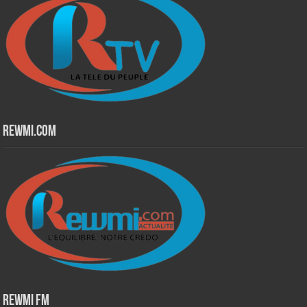
Rewmi.Com
Rewmi Fm