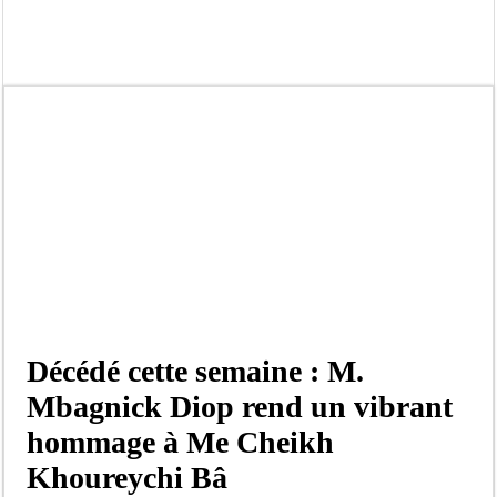
Bilan Magal de Touba : 244 interpellations, 110 déferrements, 2,4 millions FCF
Tragédie à Guinaw-Rails Sud : il poignarde à mort son frère aîné
Prétendu contrat de 50 millions FCFA : la LONASE dément tout lien avec « Fénia
Assemblée nationale : une session extraordinaire convoquée sur les exonérations 
Don de sang : Pastef lance un appel à ses militants, sympathisants et à l’ensemb
Chavirement d’une pirogue à Djibonker: une fillette décède, des rescapés dans u
Hajj 2027 : le RENOPHUS lance officiellement les préparatifs sous l’égide de l
Kamb, l’Inspecteur de la jeunesse et des sports Guéladio Ba en tournée, un impor
Décédé cette semaine : M.
Mbagnick Diop rend un vibrant
hommage à Me Cheikh
Khoureychi Bâ