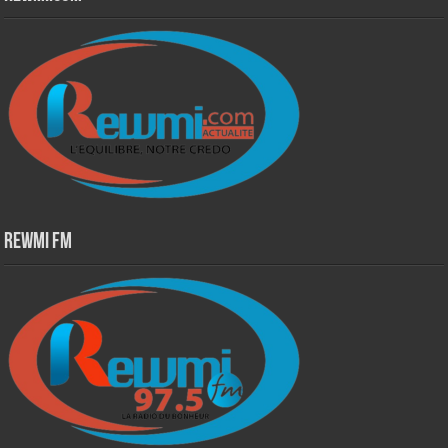
Rewmi Fm