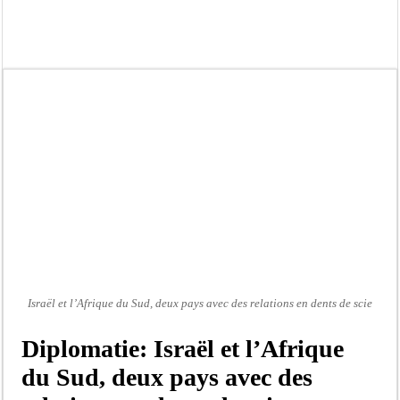
Gamou de Tivaouane 2026 : Habib Sy Mansour met en garde les influenceurs cont
Tivaouane : les recommandations du Khalife général des Tidianes pour le Gam
Dakar : vaste opération de la Gendarmerie, 60 abris provisoires démantelés et 2
Dahra Djoloff a vibré au rythme réservant un accueil exceptionnel au Présiden
Inondations à Linguère, le ministre Idrissa Samb apporte son soutien aux sinistr
Affaire Pape Cheikh Diallo et Cie : Ousmane Kane prédit une « cascade de relax
Moustapha Dramé rejoint Pastef
Crise en Guinée Bissau : la médiation sénégalaise a présenté les contours de son
Israël et l’Afrique du Sud, deux pays avec des relations en dents de scie
Diplomatie: Israël et l’Afrique
du Sud, deux pays avec des