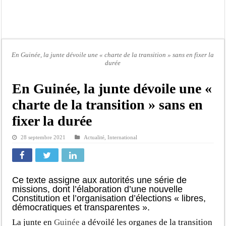
Touba : convaincue d’avoir été empoisonnée, Amy Dione désigne le coupable av
Le Sénégal bénéficie de trois nouveaux financements de la Banque mondiale d’u
Linguère : Un élève de 14 ans meurt noyé dans un bassin de rétention
Gamou 1448 H / 2026 : le Comité scientifique dévoile les fondements du thème c
En Guinée, la junte dévoile une « charte de la transition » sans en fixer la
durée
Assemblée nationale : Sonko valide onze dossiers chauds
Passation de service au 3FPT : Soulèye Kane officiellement installé, il décline s
En Guinée, la junte dévoile une «
La communauté mouride en deuil : Sokhna Mame Amy Mbacké, fille de Serigne 
charte de la transition » sans en
Élections territoriales : le FDR dénonce un « report de fait » et exige une conce
fixer la durée
28 septembre 2021
Actualité
,
International
Ce texte assigne aux autorités une série de
missions, dont l’élaboration d’une nouvelle
Constitution et l’organisation d’élections « libres,
démocratiques et transparentes ».
La junte en
Guinée
a dévoilé les organes de la transition