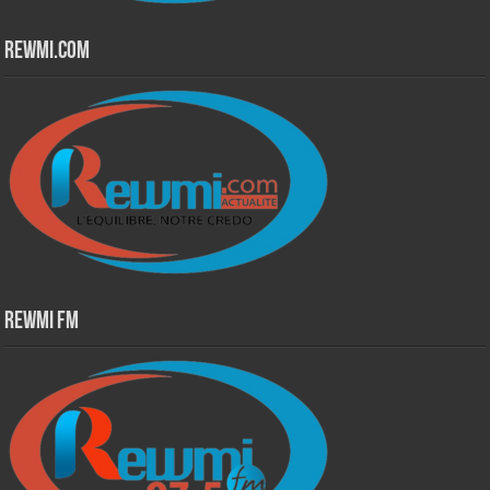
Rewmi.Com
Rewmi Fm