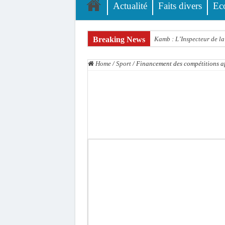
Actualité
Faits divers
Ec
Breaking News
Kamb : L’Inspecteur de la 
« Quand le mandat s’achèv
Home
/
Sport
/
Financement des compétitions afr
Touba : convaincue d’avo
Le Sénégal bénéficie de 
Linguère : Un élève de 14
Gamou 1448 H / 2026 : le 
Assemblée nationale : Son
Passation de service au 3F
La communauté mouride en
Élections territoriales : 