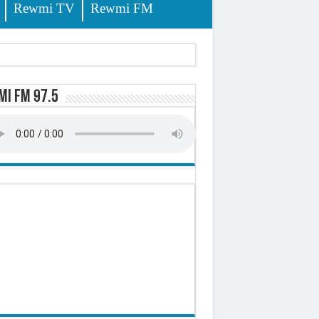
Rewmi TV
Rewmi FM
d)
i FM 97.5
 milliards de francs CFA