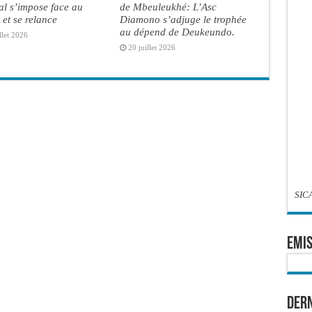
l s’impose face au
de Mbeuleukhé: L’Asc
et se relance
Diamono s’adjuge le trophée
au dépend de Deukeundo.
llet 2026
20 juillet 2026
SIC
EMIS
Dern