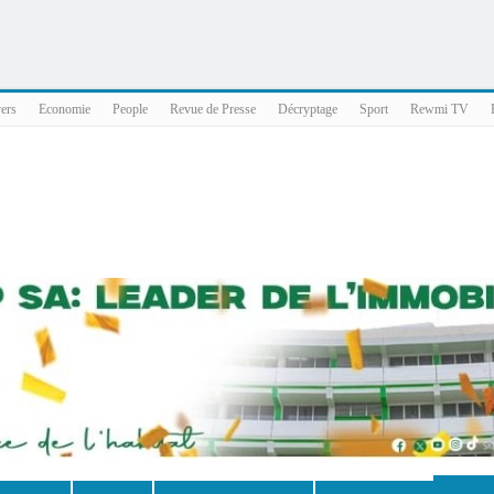
025 x86_64
vers
Economie
People
Revue de Presse
Décryptage
Sport
Rewmi TV