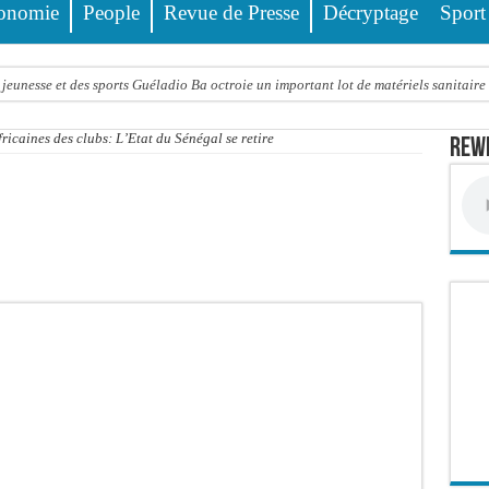
onomie
People
Revue de Presse
Décryptage
Sport
jeunesse et des sports Guéladio Ba octroie un important lot de matériels sanitaire
e, les discours ne suffisent plus » (Mamadou AW-Candidat à la mairie de Golf Su
icaines des clubs: L’Etat du Sénégal se retire
Rewm
ir été empoisonnée, Amy Dione désigne le coupable avant de mourir
trois nouveaux financements de la Banque mondiale d’un montant global de 220,71
 ans meurt noyé dans un bassin de rétention
Comité scientifique dévoile les fondements du thème central
ko valide onze dossiers chauds
PT : Soulèye Kane officiellement installé, il décline ses orientations
 deuil : Sokhna Mame Amy Mbacké, fille de Serigne Mountakha, rappelée à Dieu
le FDR dénonce un « report de fait » et exige une concertation politique immédiate