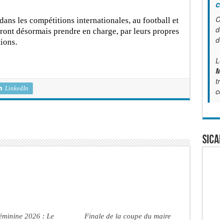
c
C
 dans les compétitions internationales, au football et
d
ront désormais prendre en charge, par leurs propres
d
tions.
L
M
t
LinkedIn
c
SICA
éminine 2026 : Le
Finale de la coupe du maire