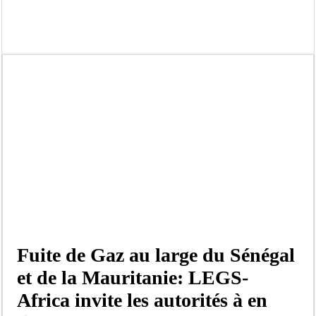
Tribunal de Dakar: Le verdict tombe pour Lamignou Darou, Oustaze Thiep et N
Candidature de Macky à l’ONU: le soutien de Diomaye «est venu un peu tard», 
Diamniadio : l’entreprise Sen Oscar perd un hangar de deux hectares dans un vi
Affaire F. B. G. : le point de presse Jamra reporté à la demande de ses avocats
Election à l’ONU: Macky Sall est «celui qui est en plus grande difficulté», anal
SENELEC : La torche qui balise l’émergence sénégalaise
KIIRAAY AU PALAIS — PASTEF À L’ASSEMBLÉE — LE FRAPP SUR LE FRONT POP
Électrification rurale : Thierno Alia MBENGUE plaide pour une énergie au serv
Fuite de Gaz au large du Sénégal
et de la Mauritanie: LEGS-
Africa invite les autorités à en