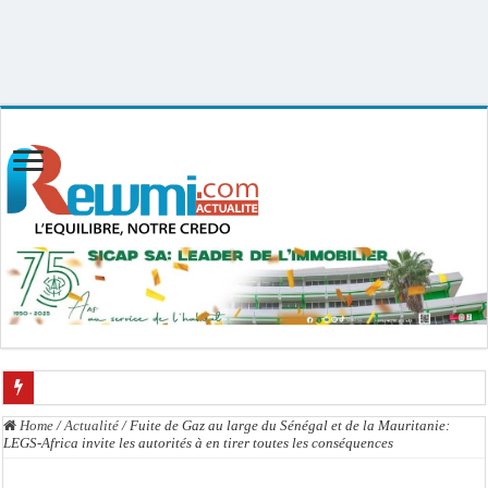
Uploader By Gse7en
Linux rewmi 5.15.0-164-generic #174-Ubuntu SMP Fri Nov 14 20:25:16 UTC
2025 x86_64
La communauté mouride en deuil : Sokhna Mame Amy Mbacké, fille de Serigne 
Home
/
Actualité
/
Fuite de Gaz au large du Sénégal et de la Mauritanie:
LEGS-Africa invite les autorités à en tirer toutes les conséquences
Élections territoriales : le FDR dénonce un « report de fait » et exige une conce