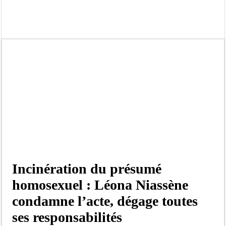
Kamb, l’Inspecteur de la jeunesse et des sports Guéladio Ba en tournée, un impor
« Quand le mandat s’achève, les discours ne suffisent plus » (Mamadou AW-Cand
Touba : convaincue d’avoir été empoisonnée, Amy Dione désigne le coupable av
Le Sénégal bénéficie de trois nouveaux financements de la Banque mondiale d’u
Linguère : Un élève de 14 ans meurt noyé dans un bassin de rétention
Gamou 1448 H / 2026 : le Comité scientifique dévoile les fondements du thème c
Assemblée nationale : Sonko valide onze dossiers chauds
Passation de service au 3FPT : Soulèye Kane officiellement installé, il décline s
Incinération du présumé
homosexuel : Léona Niassène
condamne l’acte, dégage toutes
ses responsabilités