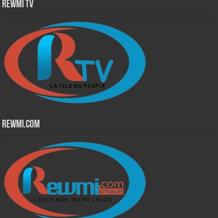
Rewmi TV
Rewmi.Com