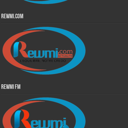
Rewmi.Com
Rewmi Fm