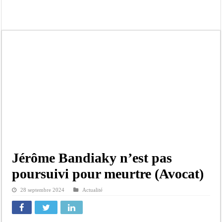
Kamb, l’Inspecteur de la jeunesse et des sports Guéladio Ba en tournée, un impor
« Quand le mandat s’achève, les discours ne suffisent plus » (Mamadou AW-Cand
Touba : convaincue d’avoir été empoisonnée, Amy Dione désigne le coupable av
Le Sénégal bénéficie de trois nouveaux financements de la Banque mondiale d’u
Linguère : Un élève de 14 ans meurt noyé dans un bassin de rétention
Gamou 1448 H / 2026 : le Comité scientifique dévoile les fondements du thème c
Assemblée nationale : Sonko valide onze dossiers chauds
Passation de service au 3FPT : Soulèye Kane officiellement installé, il décline s
Jérôme Bandiaky n’est pas
poursuivi pour meurtre (Avocat)
28 septembre 2024
Actualité