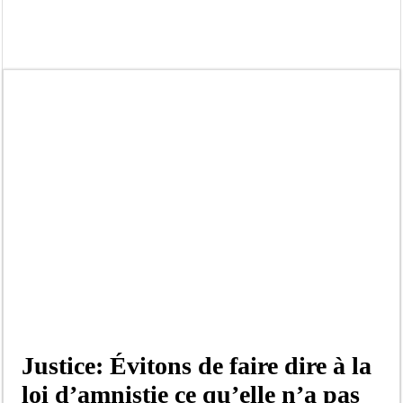
Bilan Magal de Touba : 244 interpellations, 110 déferrements, 2,4 millions FCF
Tragédie à Guinaw-Rails Sud : il poignarde à mort son frère aîné
Prétendu contrat de 50 millions FCFA : la LONASE dément tout lien avec « Fénia
Assemblée nationale : une session extraordinaire convoquée sur les exonérations 
Don de sang : Pastef lance un appel à ses militants, sympathisants et à l’ensemb
Chavirement d’une pirogue à Djibonker: une fillette décède, des rescapés dans u
Hajj 2027 : le RENOPHUS lance officiellement les préparatifs sous l’égide de l
Kamb, l’Inspecteur de la jeunesse et des sports Guéladio Ba en tournée, un impor
Justice: Évitons de faire dire à la
loi d’amnistie ce qu’elle n’a pas