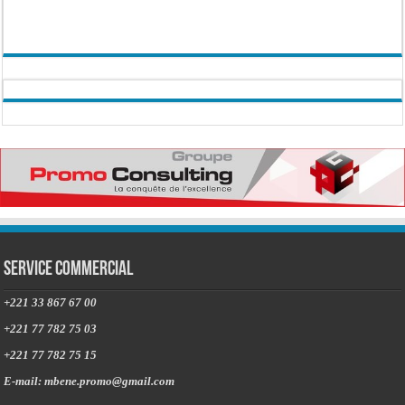
Service commercial
+221 33 867 67 00
+221 77 782 75 03
+221 77 782 75 15
E-mail: mbene.promo@gmail.com