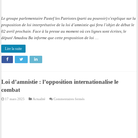
Le groupe parlementaire Pastef les Patriotes (parti au pouvoir) s’explique sur la
proposition de loi interprétative de la loi d’amnistie qui fera l’objet de débat le
02 avril prochain. Face à la presse au moment où ces lignes sont écrites, le
député Amadou Ba informe que cette proposition de loi …
Lire la suite
Loi d’amnistie : l’opposition internationalise le
combat
sur
17 mars 2025
Actualité
Commentaires fermés
Loi
d’amnistie
:
l’opposition
internationalise
le
combat