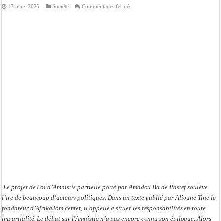
sur
17 mars 2025
Société
Commentaires fermés
Loi
d’Amnistie:
Alioune
Tine
appelle
à
situer
toutes
les
responsabilités
en
toute
impartialité
Le projet de Loi d’Amnistie partielle porté par Amadou Ba de Pastef soulève
l’ire de beaucoup d’acteurs politiques. Dans un texte publié par Alioune Tine le
fondateur d’AfrikaJom center, il appelle à situer les responsabilités en toute
impartialité. Le débat sur l’Amnistie n’a pas encore connu son épilogue. Alors