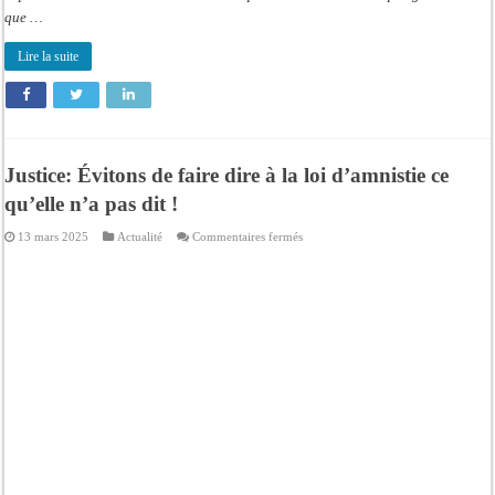
que …
Lire la suite
Justice: Évitons de faire dire à la loi d’amnistie ce
qu’elle n’a pas dit !
sur
13 mars 2025
Actualité
Commentaires fermés
Justice:
Évitons
de
faire
dire
à
la
loi
d’amnistie
ce
qu’elle
n’a
pas
dit
!