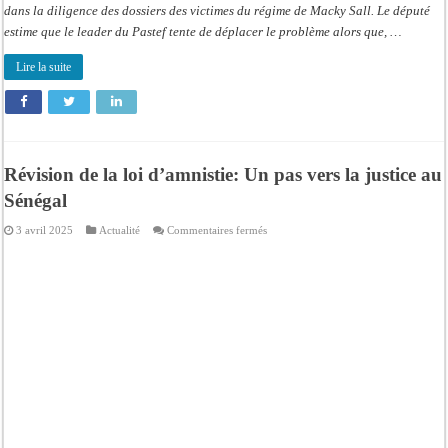
dans la diligence des dossiers des victimes du régime de Macky Sall. Le député
estime que le leader du Pastef tente de déplacer le problème alors que, …
Lire la suite
Révision de la loi d’amnistie: Un pas vers la justice au
Sénégal
sur
3 avril 2025
Actualité
Commentaires fermés
Révision
de
la
loi
d’amnistie:
Un
pas
vers
la
justice
au
Sénégal