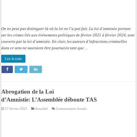
On ne peut pas distinguer là où la loi ne l’a pas fait. La loi d’amnistie portant
sur les crimes liés aux événements politiques de février 2021 à février 2024, sont
couverts par la loi d’amnistie. En clair, les auteurs d’infractions criminelles
dans ce sens ne sauraient être poursuivis tant que …
Lire la suite
Abrogation de la Loi
d’Amnistie: L’Assemblée déboute TAS
sur
27 février 2025
Actualité
Commentaires fermés
Abrogation
de
la
Loi
d’Amnistie: L’Assemblée déboute 