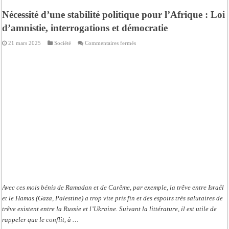
Nécessité d’une stabilité politique pour l’Afrique : Loi
d’amnistie, interrogations et démocratie
sur
21 mars 2025
Société
Commentaires fermés
Nécessité
d’une
stabilité
politique
pour
l’Afrique
:
Loi
d’amnistie,
interrogations
et
démocratie
Avec ces mois bénis de Ramadan et de Carême, par exemple, la trêve entre Israël
et le Hamas (Gaza, Palestine) a trop vite pris fin et des espoirs très salutaires de
trêve existent entre la Russie et l’Ukraine. Suivant la littérature, il est utile de
rappeler que le conflit, à …