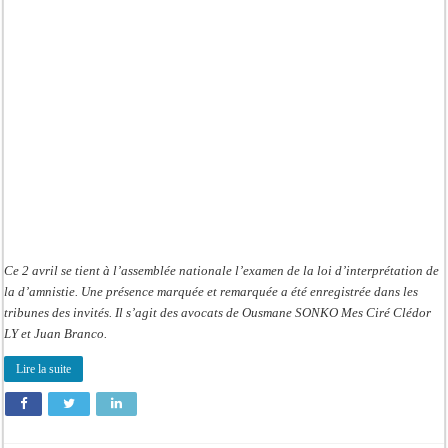
Branco
et
Cledor
Ciré
Ly
à
l’Assemblée
Ce 2 avril se tient à l’assemblée nationale l’examen de la loi d’interprétation de
la d’amnistie. Une présence marquée et remarquée a été enregistrée dans les
tribunes des invités. Il s’agit des avocats de Ousmane SONKO Mes Ciré Clédor
LY et Juan Branco.
Lire la suite