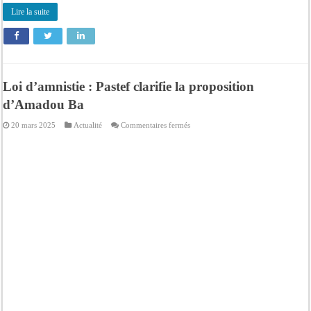
Lire la suite
Loi d’amnistie : Pastef clarifie la proposition
d’Amadou Ba
sur
20 mars 2025
Actualité
Commentaires fermés
Loi
d’amnistie
:
Pastef
clarifie
la
proposition
d’Amadou
Ba