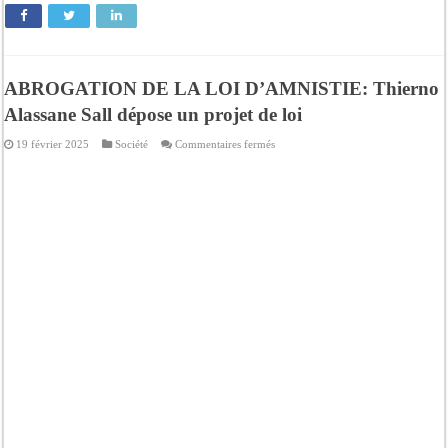
ABROGATION DE LA LOI D’AMNISTIE: Thierno
Alassane Sall dépose un projet de loi
sur
19 février 2025
Société
Commentaires fermés
ABROGATION
DE
LA
LOI
D’AMNISTIE:
Thierno
Alassane
Sall
dépose
un
projet
de
loi