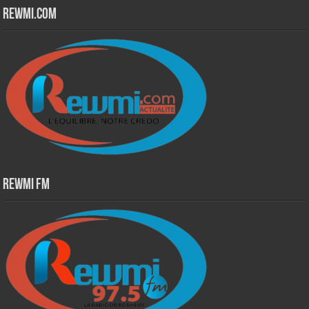
Rewmi.Com
Rewmi Fm