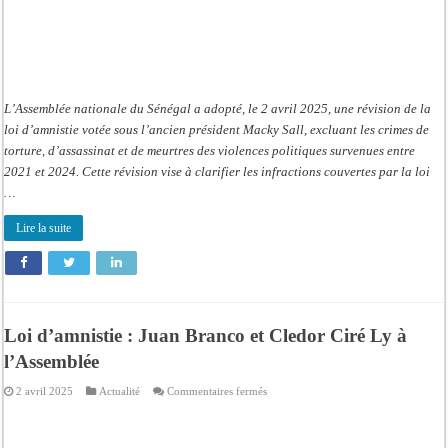
L’Assemblée nationale du Sénégal a adopté, le 2 avril 2025, une révision de la
loi d’amnistie votée sous l’ancien président Macky Sall, excluant les crimes de
torture, d’assassinat et de meurtres des violences politiques survenues entre
2021 et 2024. Cette révision vise à clarifier les infractions couvertes par la loi
…
Lire la suite
Loi d’amnistie : Juan Branco et Cledor Ciré Ly à
l’Assemblée
sur
2 avril 2025
Actualité
Commentaires fermés
Loi
d’amnistie
:
Juan