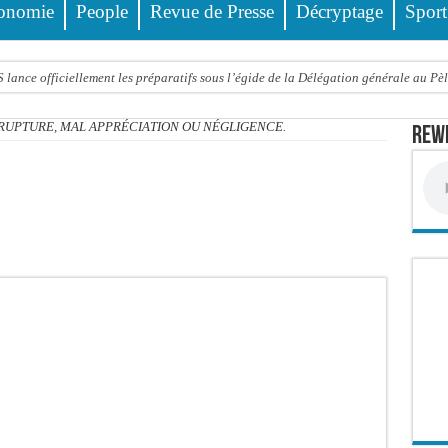
onomie
People
Revue de Presse
Décryptage
Sport
ance officiellement les préparatifs sous l’égide de la Délégation générale au Pè
eunesse et des sports Guéladio Ba en tournée, un important lot de matériels sanita
 RUPTURE, MAL APPRÉCIATION OU NÉGLIGENCE.
Rewm
e, les discours ne suffisent plus » (Mamadou AW-Candidat à la mairie de Golf Su
ir été empoisonnée, Amy Dione désigne le coupable avant de mourir
trois nouveaux financements de la Banque mondiale d’un montant global de 220,71
 ans meurt noyé dans un bassin de rétention
Comité scientifique dévoile les fondements du thème central
ko valide onze dossiers chauds
PT : Soulèye Kane officiellement installé, il décline ses orientations
 deuil : Sokhna Mame Amy Mbacké, fille de Serigne Mountakha, rappelée à Dieu