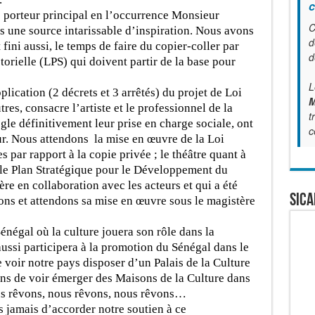
c
e porteur principal en l’occurrence Monsieur
C
une source intarissable d’inspiration. Nous avons
d
 fini aussi, le temps de faire du copier-coller par
d
torielle (LPS) qui doivent partir de la base pour
L
pplication (2 décrets et 3 arrêtés) du projet de Loi
M
autres, consacre l’artiste et le professionnel de la
t
gle définitivement leur prise en charge sociale, ont
c
eur. Nous attendons la mise en œuvre de la Loi
par rapport à la copie privée ; le théâtre quant à
st le Plan Stratégique pour le Développement du
re en collaboration avec les acteurs et qui a été
SICA
ons et attendons sa mise en œuvre sous le magistère
énégal où la culture jouera son rôle dans la
aussi participera à la promotion du Sénégal dans le
 voir notre pays disposer d’un Palais de la Culture
s de voir émerger des Maisons de la Culture dans
us rêvons, nous rêvons, nous rêvons…
s jamais d’accorder notre soutien à ce