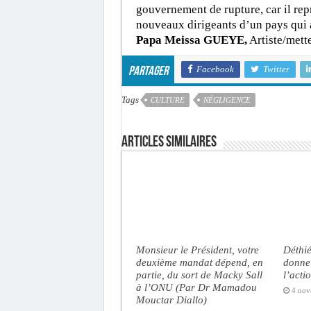
gouvernement de rupture, car il rep
nouveaux dirigeants d’un pays qui
Papa Meissa GUEYE,
Artiste/mett
Facebook
Twitter
Partager
Tags
CULTURE
NÉGLIGENCE
Articles similaires
Monsieur le Président, votre
Déthié
deuxième mandat dépend, en
donne 
partie, du sort de Macky Sall
l’acti
à l’ONU (Par Dr Mamadou
4 nov
Mouctar Diallo)