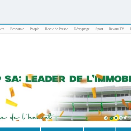
025 x86_64
vers
Economie
People
Revue de Presse
Décryptage
Sport
Rewmi TV