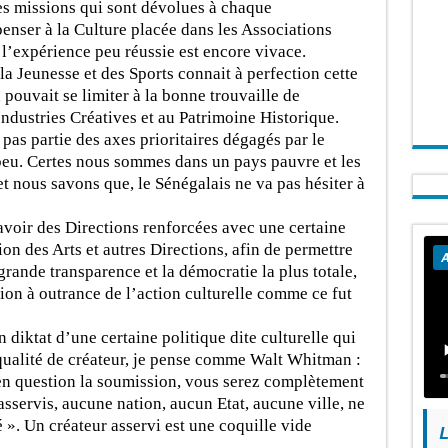
les missions qui sont dévolues à chaque
nser à la Culture placée dans les Associations
 l’expérience peu réussie est encore vivace.
a Jeunesse et des Sports connait à perfection cette
pouvait se limiter à la bonne trouvaille de
 Industries Créatives et au Patrimoine Historique.
e pas partie des axes prioritaires dégagés par le
peu. Certes nous sommes dans un pays pauvre et les
 nous savons que, le Sénégalais ne va pas hésiter à
avoir des Directions renforcées avec une certaine
ion des Arts et autres Directions, afin de permettre
A
grande transparence et la démocratie la plus totale,
ation à outrance de l’action culturelle comme ce fut
diktat d’une certaine politique dite culturelle qui
 qualité de créateur, je pense comme Walt Whitman :
en question la soumission, vous serez complètement
sservis, aucune nation, aucun Etat, aucune ville, ne
é ». Un créateur asservi est une coquille vide
L
.