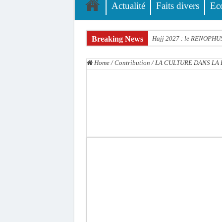
Actualité
Faits divers
Ec
Breaking News
Hajj 2027 : le RENOPHUS l
Kamb, l’Inspecteur de la j
Home
/
Contribution
/
LA CULTURE DANS LA
« Quand le mandat s’achèv
Touba : convaincue d’avo
Le Sénégal bénéficie de 
Linguère : Un élève de 14
Gamou 1448 H / 2026 : le 
Assemblée nationale : Son
Passation de service au 3F
La communauté mouride en