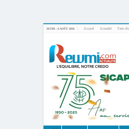
Uploader By Gse7en
Linux rewmi 5.15.0-164-generic #174-Ubuntu SMP Fri Nov 14 20:25:16 UTC 2
Accueil
Actualité
Faits di
JEUDI , 6 AOÛT 2026