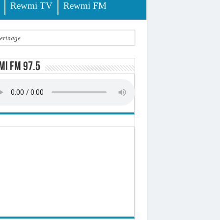
Rewmi TV
Rewmi FM
lerinage
ire octroyé
i FM 97.5
d)
 milliards de francs CFA