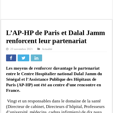
Kamb, l’Inspecteur de la jeunesse et des sports Guéladio Ba en tournée, un impor
« Quand le mandat s’achève, les discours ne suffisent plus » (Mamadou AW-Cand
Touba : convaincue d’avoir été empoisonnée, Amy Dione désigne le coupable av
Le Sénégal bénéficie de trois nouveaux financements de la Banque mondiale d’u
L’AP-HP de Paris et Dalal Jamm
Linguère : Un élève de 14 ans meurt noyé dans un bassin de rétention
renforcent leur partenariat
Gamou 1448 H / 2026 : le Comité scientifique dévoile les fondements du thème c
23 novembre 2021
Actualité
Assemblée nationale : Sonko valide onze dossiers chauds
Passation de service au 3FPT : Soulèye Kane officiellement installé, il décline s
Les moyens de renforcer davantage le partenariat
entre le Centre Hospitalier national Dalal Jamm du
Sénégal et l’Assistance Publique des Hôpitaux de
Paris (AP-HP) ont été au centre d’une rencontre en
France.
Vingt et un responsables dans le domaine de la santé
(Directeur de cabinet, Directeurs d’hôpital, Professeurs
d’université, médecins, cadres infirmiers) de dix pays