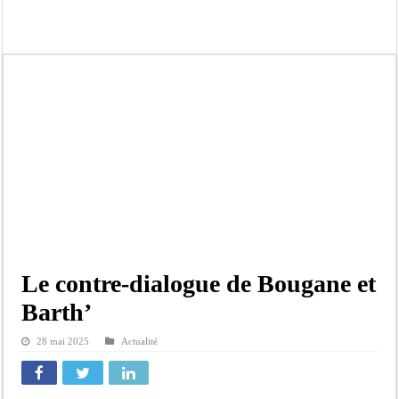
Tribunal de Dakar: Le verdict tombe pour Lamignou Darou, Oustaze Thiep et N
Candidature de Macky à l’ONU: le soutien de Diomaye «est venu un peu tard», 
Diamniadio : l’entreprise Sen Oscar perd un hangar de deux hectares dans un vi
Affaire F. B. G. : le point de presse Jamra reporté à la demande de ses avocats
Election à l’ONU: Macky Sall est «celui qui est en plus grande difficulté», anal
SENELEC : La torche qui balise l’émergence sénégalaise
KIIRAAY AU PALAIS — PASTEF À L’ASSEMBLÉE — LE FRAPP SUR LE FRONT POP
Électrification rurale : Thierno Alia MBENGUE plaide pour une énergie au serv
Le contre-dialogue de Bougane et
Barth’
28 mai 2025
Actualité