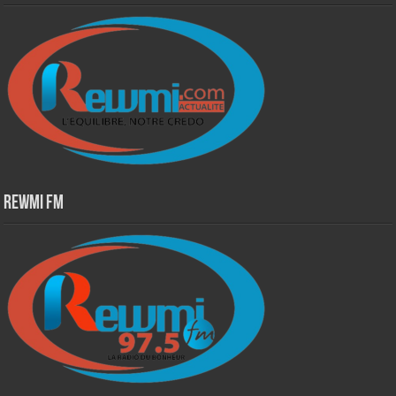
Rewmi Fm