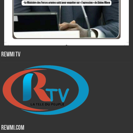
Rewmi TV
Rewmi.Com