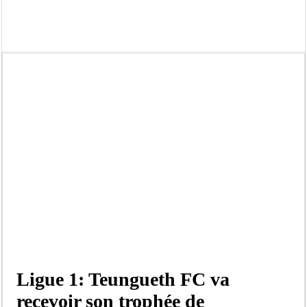
Contrôle des fonds spéciaux : la majorité parlementaire accusée d’ »opportuni
Linguere: le ministre Idrissa Samb réunit des maires et prédit la victoire du part
Mouvement pour le renouveau de Dahra Djoloff: Le coordonnateur El Hadji Dème
Le restaurant Aby’s Garden d’Aby Ndour ravagé par un incendie
Ousmane Sonko crache ses vérités à Diomaye: « Des vies ne sont pas tombées p
Élections municipales : le calendrier fait débat
Gamou de Tivaouane 2026 : Habib Sy Mansour met en garde les influenceurs cont
Tivaouane : les recommandations du Khalife général des Tidianes pour le Gam
Ligue 1: Teungueth FC va
recevoir son trophée de