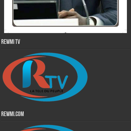
Rewmi TV
Rewmi.Com