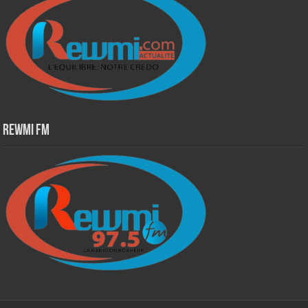
Rewmi Fm