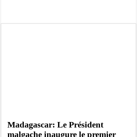
Kamb, l’Inspecteur de la jeunesse et des sports Guéladio Ba en tournée, un impor
« Quand le mandat s’achève, les discours ne suffisent plus » (Mamadou AW-Cand
Touba : convaincue d’avoir été empoisonnée, Amy Dione désigne le coupable av
Le Sénégal bénéficie de trois nouveaux financements de la Banque mondiale d’u
Linguère : Un élève de 14 ans meurt noyé dans un bassin de rétention
Gamou 1448 H / 2026 : le Comité scientifique dévoile les fondements du thème c
Assemblée nationale : Sonko valide onze dossiers chauds
Passation de service au 3FPT : Soulèye Kane officiellement installé, il décline s
Madagascar: Le Président
malgache inaugure le premier