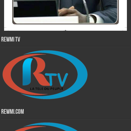
Rewmi TV
Rewmi.Com