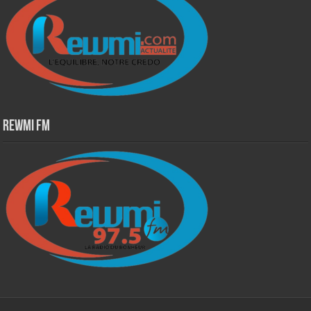
Rewmi Fm