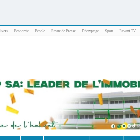
025 x86_64
divers
Economie
People
Revue de Presse
Décryptage
Sport
Rewmi TV