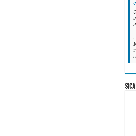
c
C
d
d
L
M
t
c
SICA