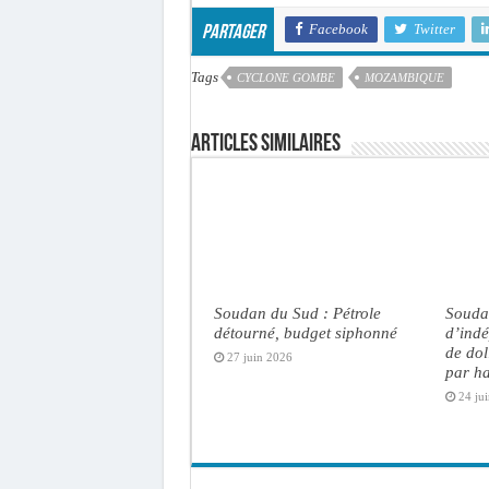
Facebook
Twitter
Partager
Tags
CYCLONE GOMBE
MOZAMBIQUE
Articles similaires
Soudan du Sud : Pétrole
Souda
détourné, budget siphonné
d’indé
de dol
27 juin 2026
par ha
24 ju