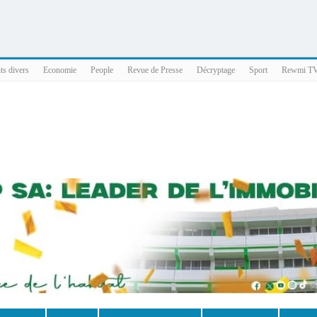
025 x86_64
ts divers
Economie
People
Revue de Presse
Décryptage
Sport
Rewmi T