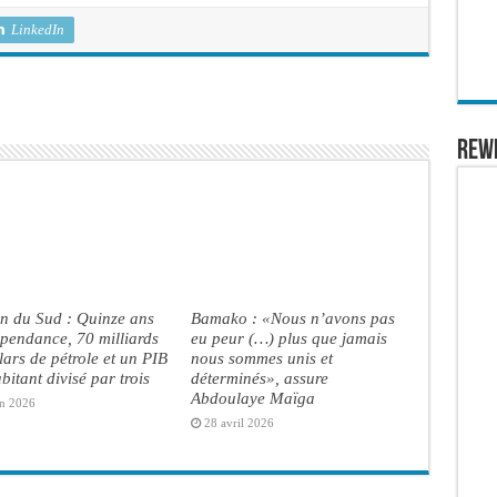
LinkedIn
REW
n du Sud : Quinze ans
Bamako : «Nous n’avons pas
pendance, 70 milliards
eu peur (…) plus que jamais
lars de pétrole et un PIB
nous sommes unis et
bitant divisé par trois
déterminés», assure
Abdoulaye Maïga
in 2026
28 avril 2026