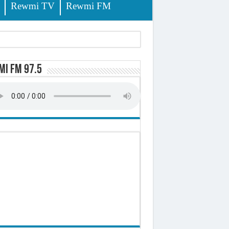
Rewmi TV
Rewmi FM
i FM 97.5
sition (officiel)