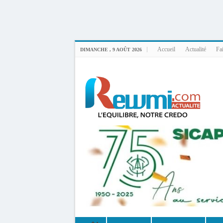
Uploader By Gse7en
Linux rewmi 5.15.0-164-generic #174-Ubuntu SMP Fri Nov 14 20:25:16 UTC 2
Accueil
Actualité
Fai
DIMANCHE , 9 AOÛT 2026