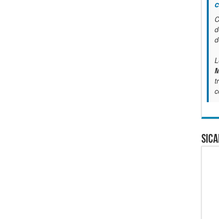
c
C
d
d
L
M
t
c
SICA