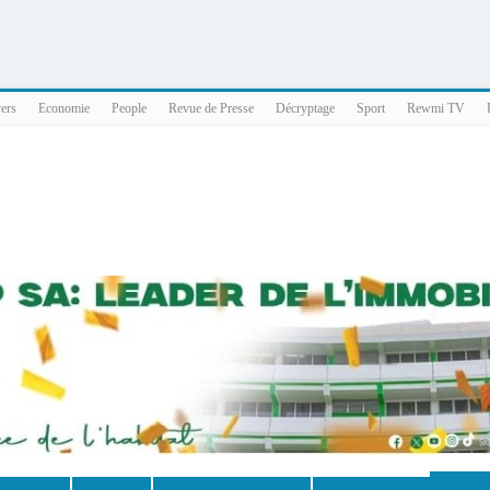
025 x86_64
vers
Economie
People
Revue de Presse
Décryptage
Sport
Rewmi TV