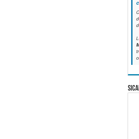
c
C
d
d
L
M
t
c
SICA