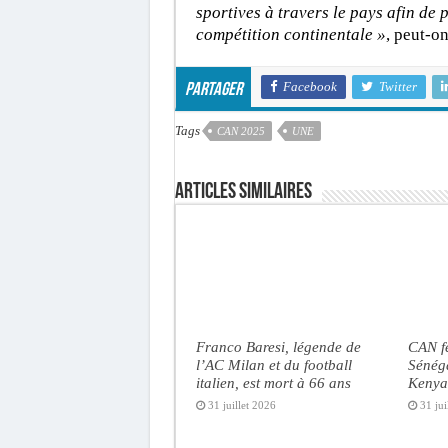
sportives à travers le pays afin de
compétition continentale »
, peut-on
Facebook
Twitter
Partager
Tags
CAN 2025
UNE
Articles similaires
Franco Baresi, légende de
CAN f
l’AC Milan et du football
Sénéga
italien, est mort à 66 ans
Kenya 
31 juillet 2026
31 jui