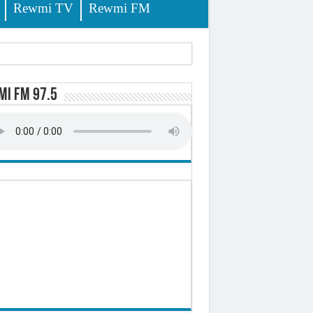
Rewmi TV
Rewmi FM
lerinage
i FM 97.5
ire octroyé
d)
 milliards de francs CFA