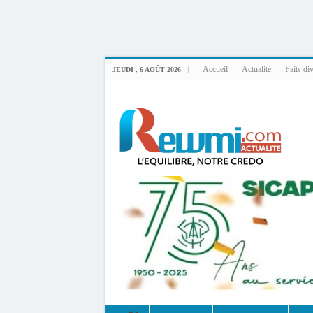
Uploader By Gse7en
Linux rewmi 5.15.0-164-generic #174-Ubuntu SMP Fri Nov 14 20:25:16 UTC 2
Accueil
Actualité
Faits di
JEUDI , 6 AOÛT 2026