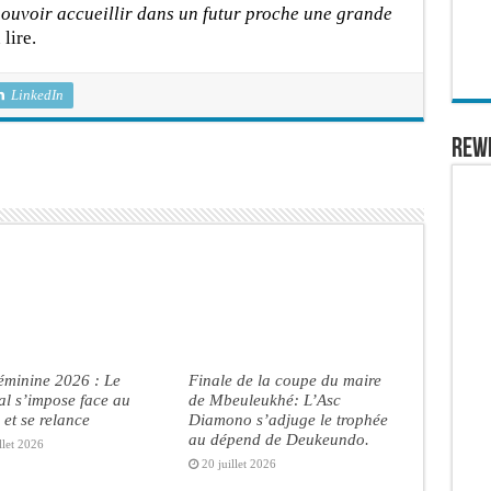
 pouvoir accueillir dans un futur proche une grande
 lire.
LinkedIn
REW
éminine 2026 : Le
Finale de la coupe du maire
l s’impose face au
de Mbeuleukhé: L’Asc
et se relance
Diamono s’adjuge le trophée
au dépend de Deukeundo.
llet 2026
20 juillet 2026