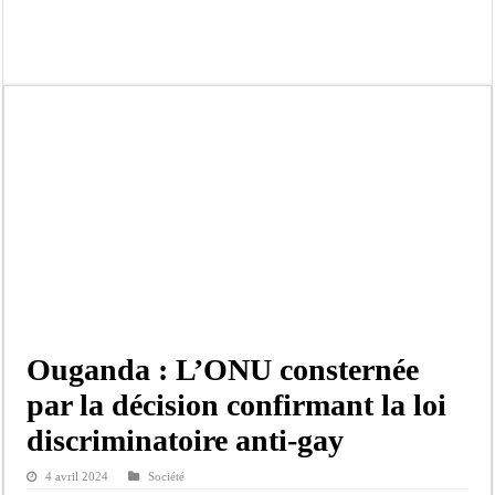
Kamb, l’Inspecteur de la jeunesse et des sports Guéladio Ba en tournée, un impor
« Quand le mandat s’achève, les discours ne suffisent plus » (Mamadou AW-Cand
Touba : convaincue d’avoir été empoisonnée, Amy Dione désigne le coupable av
Le Sénégal bénéficie de trois nouveaux financements de la Banque mondiale d’u
Linguère : Un élève de 14 ans meurt noyé dans un bassin de rétention
Gamou 1448 H / 2026 : le Comité scientifique dévoile les fondements du thème c
Assemblée nationale : Sonko valide onze dossiers chauds
Passation de service au 3FPT : Soulèye Kane officiellement installé, il décline s
Ouganda : L’ONU consternée
par la décision confirmant la loi
discriminatoire anti-gay
4 avril 2024
Société