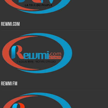
Rewmi.Com
Rewmi Fm