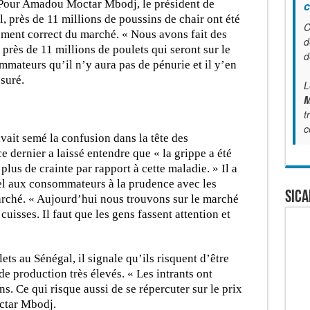
 Pour Amadou Moctar Mbodj, le président de
c
, près de 11 millions de poussins de chair ont été
C
ment correct du marché. « Nous avons fait des
d
près de 11 millions de poulets qui seront sur le
d
ommateurs qu’il n’y aura pas de pénurie et il y’en
ssuré.
L
M
t
c
avait semé la confusion dans la tête des
 dernier a laissé entendre que « la grippe a été
 plus de crainte par rapport à cette maladie. » Il a
pel aux consommateurs à la prudence avec les
SICA
arché. « Aujourd’hui nous trouvons sur le marché
uisses. Il faut que les gens fassent attention et
ets au Sénégal, il signale qu’ils risquent d’être
de production très élevés. « Les intrants ont
. Ce qui risque aussi de se répercuter sur le prix
ctar Mbodj.