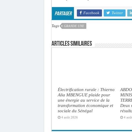
Facebook
Twitter
Partager
Tags
GRANDE UNE
Articles similaires
Électrification rurale : Thierno
ABDO
Alia MBENGUE plaide pour
MINI
une énergie au service de la
TERRE
transformation économique et
Deux m
sociale du Sénégal
résult
4 août 2026
4 aoû