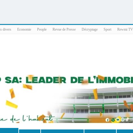
025 x86_64
ts divers
Economie
People
Revue de Presse
Décryptage
Sport
Rewmi TV