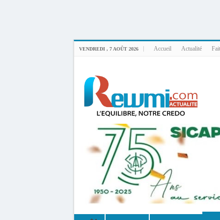
Uploader By Gse7en
Linux rewmi 5.15.0-164-generic #174-Ubuntu SMP Fri Nov 14 20:25:16 UTC 2
Accueil
Actualité
Fai
VENDREDI , 7 AOÛT 2026