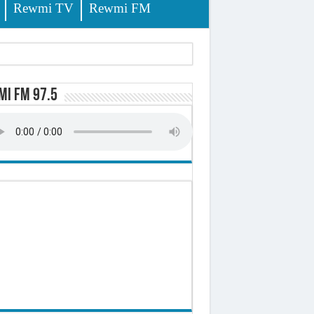
Rewmi TV
Rewmi FM
i FM 97.5
lerinage
ire octroyé
d)
 milliards de francs CFA