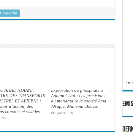
LinkedIn
SIC
U AHAD NDIAYE,
Exploration du phosphate à
STRE DES TRANSPORTS
Agnam Civol : Les précisions
STRES ET AERIENS :
du mandataire la société Ama
EMIS
ois d’action, des
Afrique, Mansour Bousso
ats concrets et visibles
2 juillet 2026
t 2026
Dern