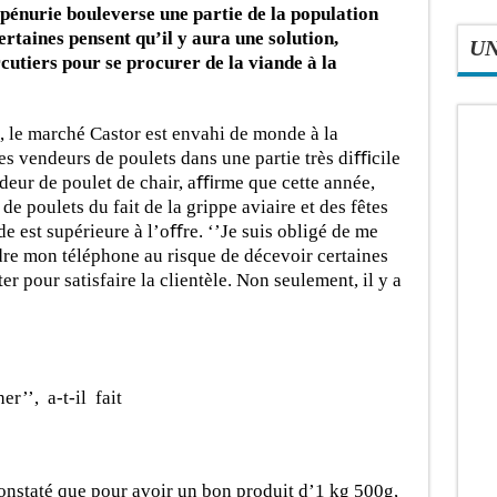
e pénurie bouleverse une partie de la population
rtaines pensent qu’il y aura une solution,
U
rcutiers pour se procurer de la viande à la
té, le marché Castor est envahi de monde à la
s vendeurs de poulets dans une partie très diﬃcile
eur de poulet de chair, aﬃrme que cette année,
 de poulets du fait de la grippe aviaire et des fêtes
e est supérieure à l’oﬀre. ‘’Je suis obligé de me
dre mon téléphone au risque de décevoir certaines
ter pour satisfaire la clientèle. Non seulement, il y a
’’, a-t-il fait
constaté que pour avoir un bon produit d’1 kg 500g,