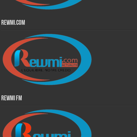
Rewmi.Com
Rewmi Fm