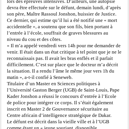
lors des épreuves intensives. D’ailleurs, une autopsie
devra être effectuée sur le défunt, demain lundi, d’après
son père, Maître Rassoul Jonshon, huissier de Justice.
Ce dernier, qui estime qu’il lui a été notifié une « mort
accidentelle », a soutenu que son fils, bien portant à
l’entrée à l’école, souffrait de graves blessures au
niveau du cou et des côtes.
« Il m’a appelé vendredi vers 14h pour me demander de
venir. Il était dans un état critique à tel point que je ne le
reconnaissais pas. Il avait les bras enflés et il parlait
difficilement. C’est sur place que le docteur m’a décrit
la situation. Il a rendu l’âme le même jour vers 1h du
matin », a-t-il confié à Seneweb.
Titulaire d’un Master en Sciences politiques à
l’Université Gaston Berger (UGB) de Saint-Louis, Pape
Kader Jonshon a réussi le concours d’entrée à l’Ecole
de police pour intégrer ce corps. Il s’était également
inscrit en Master 2 de Gouvernance sécuritaire au
Centre africain d’intelligence stratégique de Dakar.
Le défunt est décrit dans la vieille ville et à l’UGB
comme étant un « jeune souriant, disponible,