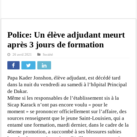
Affaire Pape Cheikh Diallo et Cie : Ousmane Kane prédit une « cascade de relax
Moustapha Dramé rejoint Pastef
Crise en Guinée Bissau : la médiation sénégalaise a présenté les contours de son
Un déficit de 128,9 milliards de francs CFA de la balance commerciale en juin
Police: Un élève adjudant meurt
Scandale de pédophilie, acte contre nature : Un coach de football démasqué pour
après 3 jours de formation
Banditisme : Fily Sané, ancien Lieutenant du célèbre Ino, de nouveau Interpellé
26 avril 2021
Société
Affaire Farba Ngom : La balle, dans le camp du procureur financier
Succession de Pape Thiaw : la bombe à retardement qui menace la FSF
Papa Kader Jonshon, élève adjudant, est décédé tard
dans la nuit du vendredi au samedi à l’hôpital Principal
de Dakar.
Même si les responsables de l’établissement sis à la
Sicap Karack n’ont pas encore voulu « pour le
moment » se prononcer officiellement sur l’affaire, des
sources renseignent que le jeune Saint-Louisien, qui a
entamé une formation, mardi dernier, dans le cadre de la
46eme promotion, a succombé à ses blessures subies