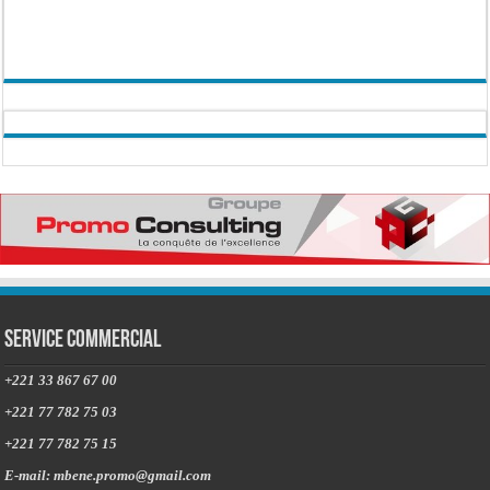
Service commercial
+221 33 867 67 00
+221 77 782 75 03
+221 77 782 75 15
E-mail: mbene.promo@gmail.com