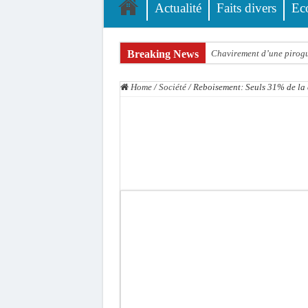
Actualité
Faits divers
Ec
Breaking News
Chavirement d’une pirogue
Hajj 2027 : le RENOPHUS l
Home
/
Société
/
Reboisement: Seuls 31% de la 
Kamb, l’Inspecteur de la j
« Quand le mandat s’achèv
Touba : convaincue d’avo
Le Sénégal bénéficie de 
Linguère : Un élève de 14
Gamou 1448 H / 2026 : le 
Assemblée nationale : Son
Passation de service au 3F