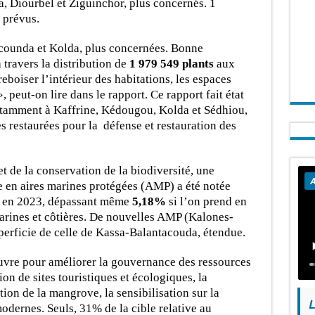
, Diourbel et Ziguinchor, plus concernés. 1
 prévus.
counda et Kolda, plus concernées. Bonne
 travers la distribution de
1 979 549 plants
aux
boiser l’intérieur des habitations, les espaces
, peut-on lire dans le rapport. Ce rapport fait état
notamment à Kaffrine, Kédougou, Kolda et Sédhiou,
s restaurées pour la défense et restauration des
et de la conservation de la biodiversité, une
A
 en aires marines protégées (AMP) a été notée
en 2023, dépassant même
5,18%
si l’on prend en
arines et côtières. De nouvelles AMP (Kalones-
perficie de celle de Kassa-Balantacouda, étendue.
œuvre pour améliorer la gouvernance des ressources
ion de sites touristiques et écologiques, la
tion de la mangrove, la sensibilisation sur la
L
odernes. Seuls, 31% de la cible relative au