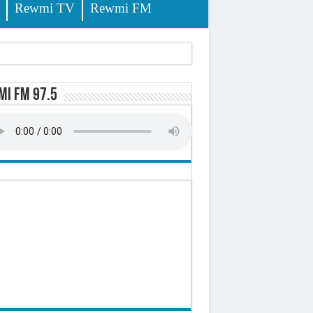
Rewmi TV
Rewmi FM
lerinage
i FM 97.5
ire octroyé
d)
 milliards de francs CFA