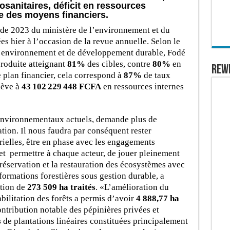
osanitaires, déficit en ressources
se des moyens financiers.
e 2023 du ministère de l’environnement et du
s hier à l’occasion de la revue annuelle. Selon le
 l’environnement et de développement durable, Fodé
produite atteignant
81%
des cibles, contre
80%
en
REW
e plan financier, cela correspond à
87%
de taux
lève à
43
102 229
448 FCFA
en ressources internes
s environnementaux actuels, demande plus de
ation. Il nous faudra par conséquent rester
rielles, être en phase avec les engagements
et permettre à chaque acteur, de jouer pleinement
préservation et la restauration des écosystèmes avec
formations forestières sous gestion durable, a
ation de
273 509 ha traités
. «L’amélioration du
abilitation des forêts a permis d’avoir
4 888,77 ha
ntribution notable des pépinières privées et
s
de plantations linéaires constituées principalement