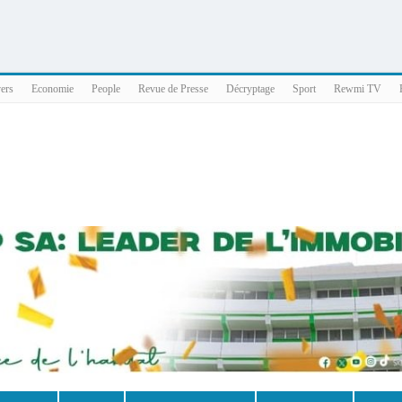
025 x86_64
vers
Economie
People
Revue de Presse
Décryptage
Sport
Rewmi TV