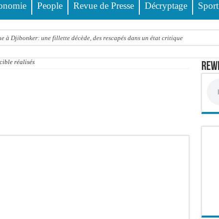
onomie
People
Revue de Presse
Décryptage
Sport
 à Djibonker: une fillette décède, des rescapés dans un état critique
ance officiellement les préparatifs sous l’égide de la Délégation générale au Pè
cible réalisés
Rewm
eunesse et des sports Guéladio Ba en tournée, un important lot de matériels sanita
e, les discours ne suffisent plus » (Mamadou AW-Candidat à la mairie de Golf Su
ir été empoisonnée, Amy Dione désigne le coupable avant de mourir
trois nouveaux financements de la Banque mondiale d’un montant global de 220,71
 ans meurt noyé dans un bassin de rétention
Comité scientifique dévoile les fondements du thème central
ko valide onze dossiers chauds
PT : Soulèye Kane officiellement installé, il décline ses orientations