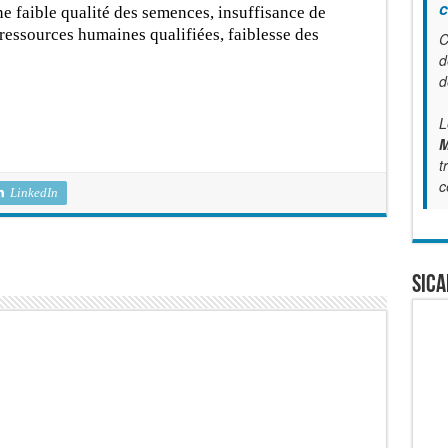
c
ne faible qualité des semences, insuffisance de
 ressources humaines qualifiées, faiblesse des
C
d
d
L
M
t
c
LinkedIn
SICA