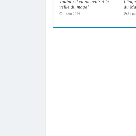
Touba : il va pleuvoir à la
L’inqu
veille du magal
du Ma
1 août 2026
31 jui