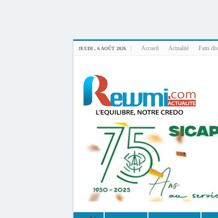
Uploader By Gse7en
Linux rewmi 5.15.0-164-generic #174-Ubuntu SMP Fri Nov 14 20:25:16 UTC 2
Accueil
Actualité
Faits di
JEUDI , 6 AOÛT 2026