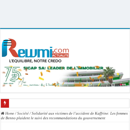
Uploader By Gse7en
Linux rewmi 5.15.0-164-generic #174-Ubuntu SMP Fri Nov 14 20:25:16 UTC
2025 x86_64
Ousmane Sonko crache ses vérités à Diomaye: « Des vies ne sont pas tombées p
Home
/
Société
/
Solidarité aux victimes de l’accident de Kaffrine: Les femmes
de Benno plaident le suivi des recommandations du gouvernement
Élections municipales : le calendrier fait débat