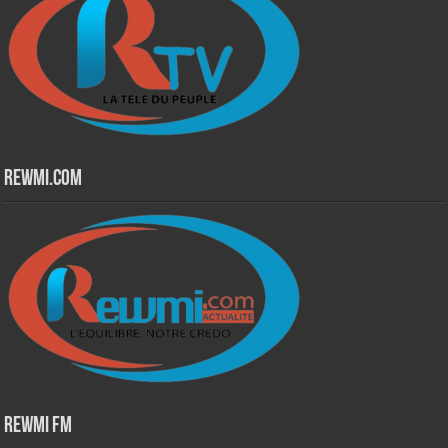
Rewmi.Com
Rewmi Fm