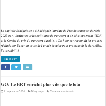
La capitale Sénégalaise a été désignée lauréate du Prix du transport durable
2025 par l’Institut pour les politiques de transport et de développement (ITDP)
et le Comité du prix du transport durable. « Cet honneur reconnaît les progrès
réalisés par Dakar au cours de l’année écoulée pour promouvoir la durabilité,
l’accessibilité …
Lire la suite
GO: Le BRT enrichit plus vite que le loto
sur
11 septembre 2024
Décryptage
Commentaires fermés
GO:
Le
BRT
enrichit
plus