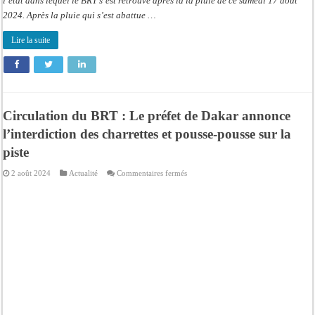
l’état dans lequel le BRT s’est retrouvé après la la pluie de ce samedi 17 août
2024. Après la pluie qui s’est abattue …
Lire la suite
Circulation du BRT : Le préfet de Dakar annonce
l’interdiction des charrettes et pousse-pousse sur la
piste
sur
2 août 2024
Actualité
Commentaires fermés
Circulation
du
BRT
:
Le
préfet
de
Dakar
annonce
l’interdiction
des
charrettes
et
pousse-
pousse
sur