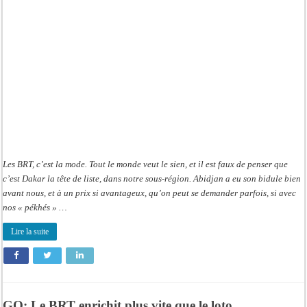
le
loto
Les BRT, c’est la mode. Tout le monde veut le sien, et il est faux de penser que
c’est Dakar la tête de liste, dans notre sous-région. Abidjan a eu son bidule bien
avant nous, et à un prix si avantageux, qu’on peut se demander parfois, si avec
nos « pékhés » …
Lire la suite
GO: Le BRT enrichit plus vite que le loto