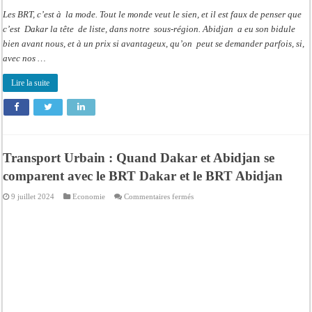
Les BRT, c’est à la mode. Tout le monde veut le sien, et il est faux de penser que
c’est Dakar la tête de liste, dans notre sous-région. Abidjan a eu son bidule
bien avant nous, et à un prix si avantageux, qu’on peut se demander parfois, si,
avec nos …
Lire la suite
Transport Urbain : Quand Dakar et Abidjan se
comparent avec le BRT Dakar et le BRT Abidjan
sur
9 juillet 2024
Economie
Commentaires fermés
Transport
Urbain
:
Quand
Dakar
et
Abidjan
se
comparent
avec
le
BRT
Dakar