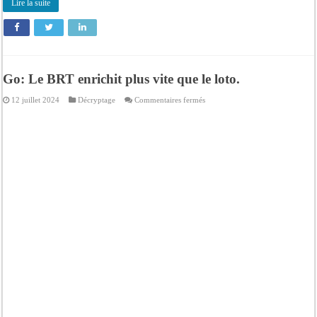
Lire la suite
Go: Le BRT enrichit plus vite que le loto.
sur
12 juillet 2024
Décryptage
Commentaires fermés
Go:
Le
BRT
enrichit
plus
vite
que
le
loto.