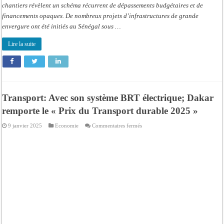
chantiers révèlent un schéma récurrent de dépassements budgétaires et de
financements opaques. De nombreux projets d’infrastructures de grande
envergure ont été initiés au Sénégal sous …
Lire la suite
Transport: Avec son système BRT électrique; Dakar
remporte le « Prix du Transport durable 2025 »
sur
9 janvier 2025
Economie
Commentaires fermés
Transport:
Avec
son
système
BRT
électrique;
Dakar
remporte
le
« Prix
du
Transport
durable
2025 »