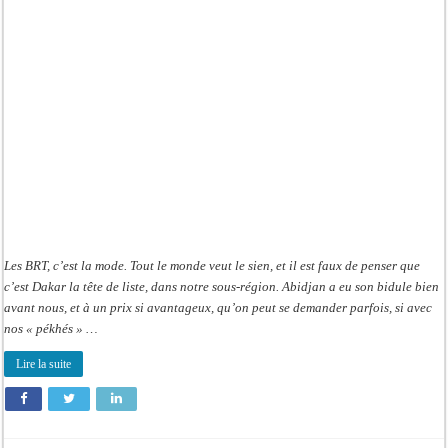
vite
que
le
loto
Les BRT, c’est la mode. Tout le monde veut le sien, et il est faux de penser que
c’est Dakar la tête de liste, dans notre sous-région. Abidjan a eu son bidule bien
avant nous, et à un prix si avantageux, qu’on peut se demander parfois, si avec
nos « pékhés » …
Lire la suite