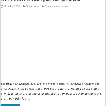
sur
18 juillet 2024
Décryptage
Commentaires fermés
GO:
Le
BRT
enrichit
plus
vite
que
le
loto
Les BRT, c’est la mode. Tout le monde veut le sien, et il est faux de penser que
c’est Dakar la tête de liste, dans notre sous-région.* Abidjan a eu son bidule
bien avant nous, et à un prix xi avantageux, qu’on peut se demander parfois, si
avec nos « pékhés » …