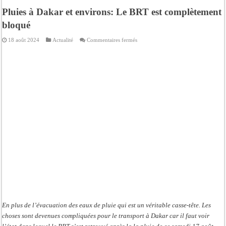
Pluies à Dakar et environs: Le BRT est complètement
bloqué
sur
18 août 2024
Actualité
Commentaires fermés
Pluies
à
Dakar
et
environs:
Le
BRT
est
complètement
bloqué
En plus de l’évacuation des eaux de pluie qui est un véritable casse-tête. Les
choses sont devenues compliquées pour le transport à Dakar car il faut voir