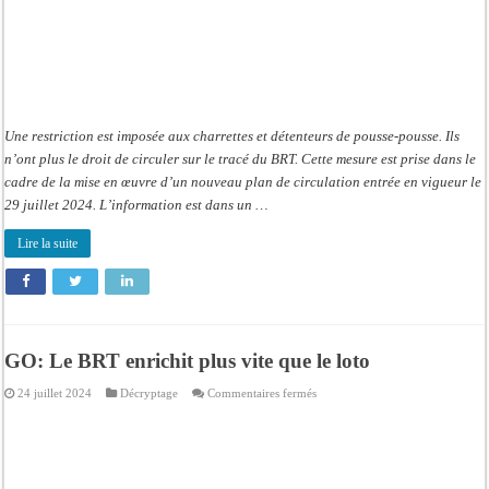
la
piste
Une restriction est imposée aux charrettes et détenteurs de pousse-pousse. Ils
n’ont plus le droit de circuler sur le tracé du BRT. Cette mesure est prise dans le
cadre de la mise en œuvre d’un nouveau plan de circulation entrée en vigueur le
29 juillet 2024. L’information est dans un …
Lire la suite
GO: Le BRT enrichit plus vite que le loto
sur
24 juillet 2024
Décryptage
Commentaires fermés
GO:
Le
BRT
enrichit
plus
vite
que