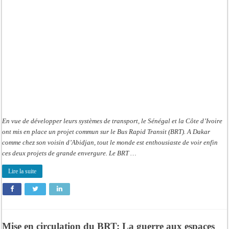
et
le
BRT
Abidjan
En vue de développer leurs systèmes de transport, le Sénégal et la Côte d’Ivoire
ont mis en place un projet commun sur le Bus Rapid Transit (BRT). A Dakar
comme chez son voisin d’Abidjan, tout le monde est enthousiaste de voir enfin
ces deux projets de grande envergure. Le BRT …
Lire la suite
Mise en circulation du BRT: La guerre aux espaces