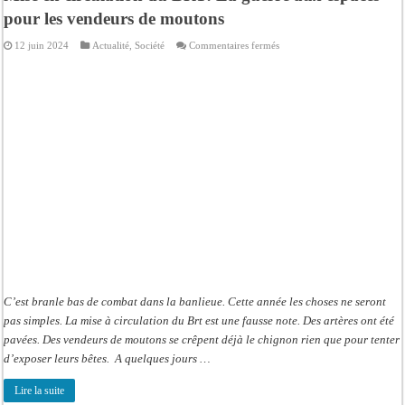
pour les vendeurs de moutons
sur
12 juin 2024
Actualité
,
Société
Commentaires fermés
Mise
en
circulation
du
BRT:
La
guerre
aux
espaces
pour
les
vendeurs
de
moutons
C’est branle bas de combat dans la banlieue. Cette année les choses ne seront
pas simples. La mise à circulation du Brt est une fausse note. Des artères ont été
pavées. Des vendeurs de moutons se crêpent déjà le chignon rien que pour tenter
d’exposer leurs bêtes. A quelques jours …
Lire la suite