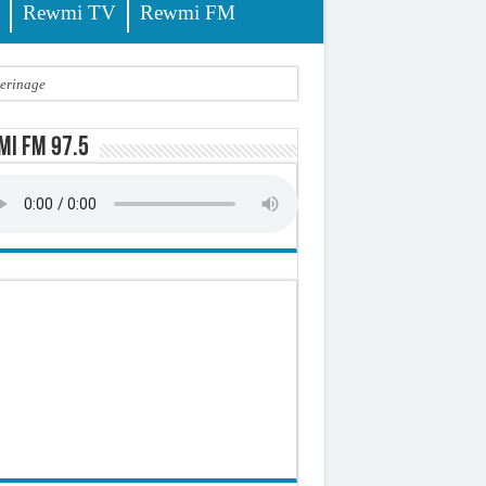
Rewmi TV
Rewmi FM
lerinage
ire octroyé
i FM 97.5
d)
 milliards de francs CFA