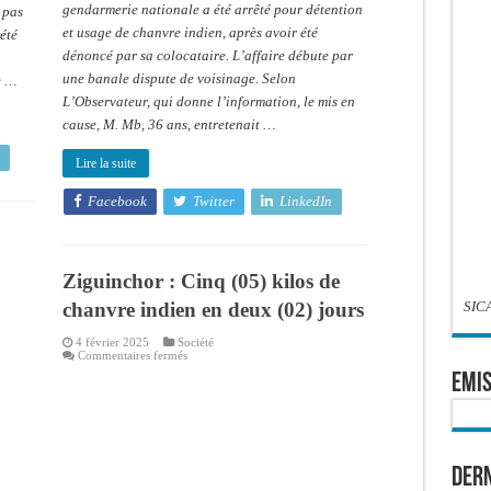
gendarmerie nationale a été arrêté pour détention
 pas
et usage de chanvre indien, après avoir été
été
dénoncé par sa colocataire. L’affaire débute par
une banale dispute de voisinage. Selon
e …
L’Observateur, qui donne l’information, le mis en
cause, M. Mb, 36 ans, entretenait …
Lire la suite
Facebook
Twitter
LinkedIn
Ziguinchor : Cinq (05) kilos de
SIC
chanvre indien en deux (02) jours
4 février 2025
Société
sur
Commentaires fermés
Ziguinchor
EMIS
:
Cinq
(05)
kilos
de
chanvre
indien
Dern
en
deux