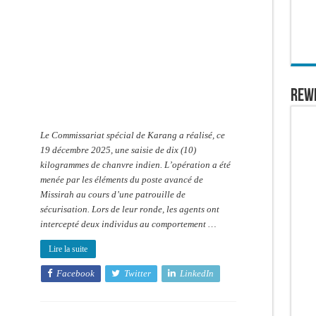
le
trafic
de
stupéfiants
:
Saisie
de
10
kg
de
chanvre
REW
indien
à
Karang
Le Commissariat spécial de Karang a réalisé, ce
19 décembre 2025, une saisie de dix (10)
kilogrammes de chanvre indien. L’opération a été
menée par les éléments du poste avancé de
Missirah au cours d’une patrouille de
sécurisation. Lors de leur ronde, les agents ont
intercepté deux individus au comportement …
Lire la suite
Facebook
Twitter
LinkedIn