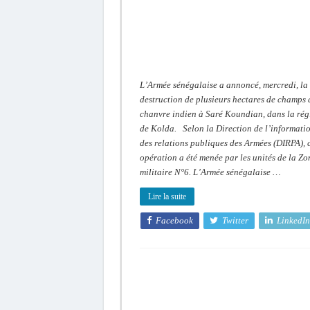
indien
détruits
à
Kolda
par
l’Armée
L’Armée sénégalaise a annoncé, mercredi, la
destruction de plusieurs hectares de champs 
chanvre indien à Saré Koundian, dans la rég
de Kolda. Selon la Direction de l’informatio
des relations publiques des Armées (DIRPA), 
opération a été menée par les unités de la Zo
militaire N°6. L’Armée sénégalaise …
Lire la suite
Facebook
Twitter
LinkedIn