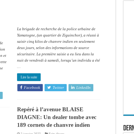
(02)
jours
La brigade de recherche de la police urbaine de
Yamatogne, (un quartier de Ziguinchor), a réussi à
saisir cinq kilos de chanvre indien en seulement
de
deux jours, selon des informations de source
ion
sécuritaire. La première saisie a eu lieu dans la
n et
nuit de vendredi à samedi, lorsqu’un individu a été
cette
…
ne
Lire la suite
Facebook
Twitter
LinkedIn
Repéré à l’avenue BLAISE
DIAGNE: Un dealer tombe avec
189 cornets de chanvre indien
Dern
2 janvier 2025
Faits divers