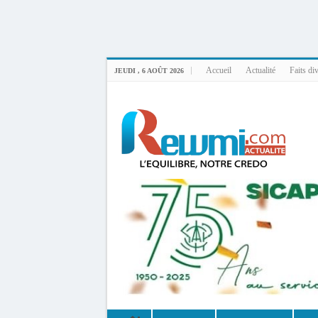
Uploader By Gse7en
Linux rewmi 5.15.0-164-generic #174-Ubuntu SMP Fri Nov 14 20:25:16 UTC 2
Accueil
Actualité
Faits di
JEUDI , 6 AOÛT 2026