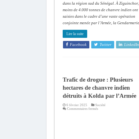
dans la région sud du Sénégal. À Ziguinchor,
moins de 4.000 tonnes de chanvre indien ont 
saisies dans le cadre d’une vaste opération
conjointe menée par l’Armée, la Gendarmeri
Lire la suite
Facebook
Twitter
LinkedIn
Trafic de drogue : Plusieurs
hectares de chanvre indien
détruits à Kolda par l’Armée
6 février 2025
Société
sur
Commentaires fermés
Trafic
de
drogue
:
Plusieurs
hectares
de
chanvre