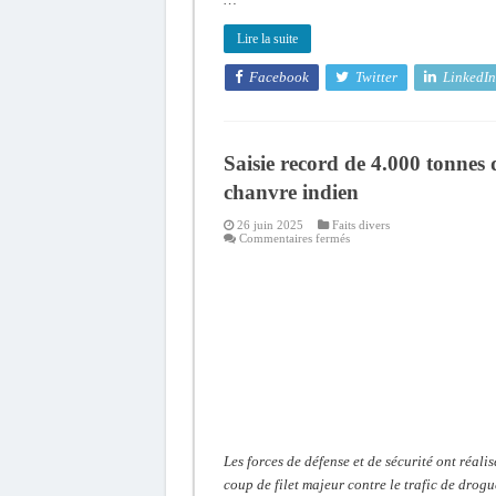
Lire la suite
Facebook
Twitter
LinkedIn
Saisie record de 4.000 tonnes 
chanvre indien
26 juin 2025
Faits divers
sur
Commentaires fermés
Saisie
record
de
4.000
tonnes
de
chanvre
indien
Les forces de défense et de sécurité ont réalis
coup de filet majeur contre le trafic de drogu