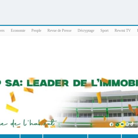
025 x86_64
vers
Economie
People
Revue de Presse
Décryptage
Sport
Rewmi TV