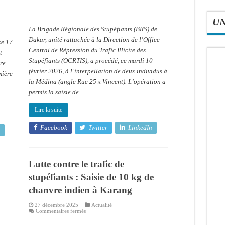
U
La Brigade Régionale des Stupéfiants (BRS) de
Dakar, unité rattachée à la Direction de l’Office
ce 17
Central de Répression du Trafic Illicite des
t
Stupéfiants (OCRTIS), a procédé, ce mardi 10
vre
février 2026, à l’interpellation de deux individus à
mière
la Médina (angle Rue 25 x Vincent). L’opération a
permis la saisie de …
Lire la suite
Facebook
Twitter
LinkedIn
Lutte contre le trafic de
stupéfiants : Saisie de 10 kg de
chanvre indien à Karang
27 décembre 2025
Actualité
sur
Commentaires fermés
Lutte
contre