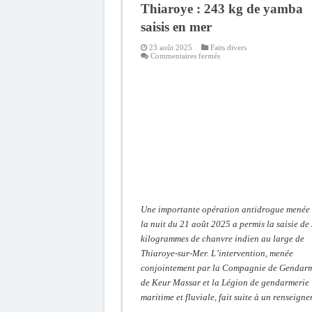
Thiaroye : 243 kg de yamba
saisis en mer
23 août 2025
Faits divers
sur
Commentaires fermés
Thiaroye
:
243
kg
de
yamba
saisis
en
mer
Une importante opération antidrogue menée
la nuit du 21 août 2025 a permis la saisie de
kilogrammes de chanvre indien au large de
Thiaroye-sur-Mer. L’intervention, menée
conjointement par la Compagnie de Gendarm
de Keur Massar et la Légion de gendarmerie
maritime et fluviale, fait suite à un renseign
…