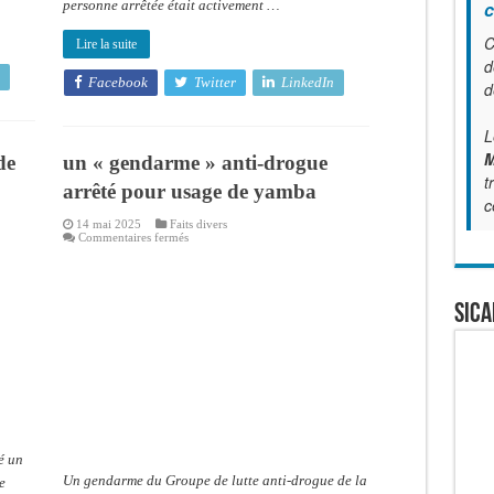
personne arrêtée était activement …
c
C
Lire la suite
d
Facebook
Twitter
LinkedIn
d
L
M
de
un « gendarme » anti-drogue
t
arrêté pour usage de yamba
c
14 mai 2025
Faits divers
sur
Commentaires fermés
un
«
gendarme
»
anti-
SICA
drogue
arrêté
pour
usage
de
yamba
é un
Un gendarme du Groupe de lutte anti-drogue de la
e