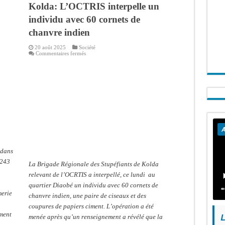
Kolda: L’OCTRIS interpelle un
individu avec 60 cornets de
chanvre indien
20 août 2025
Société
sur
Commentaires fermés
Kolda:
L’OCTRIS
interpelle
un
individu
avec
60
cornets
de
chanvre
indien
A
 dans
 243
La Brigade Régionale des Stupéfiants de Kolda
relevant de l’OCRTIS a interpellé, ce lundi au
quartier Diaobé un individu avec 60 cornets de
erie
chanvre indien, une paire de ciseaux et des
coupures de papiers ciment. L’opération a été
ement
L
menée après qu’un renseignement a révélé que la