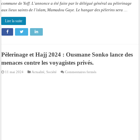
commune de Yoff. L’annonce a été faite par le délégué général au pèlerinage
aux lieux saints de l’islam, Mamadou Gaye. Le hangar des pèlerins sera …
Lire la suite
Pèlerinage et Hajj 2024 : Ousmane Sonko lance des
menaces contre les voyagistes privés.
sur
11 mai 2024
Actualité
,
Société
Commentaires fermés
Pèlerinage
et
Hajj
2024
:
Ousmane
Sonko
lance
des
menaces
contre
les
voyagistes
privés.