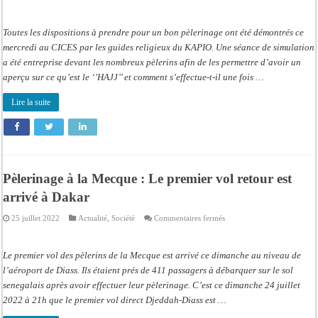
Pèlerinage
à
la
Mecque
Toutes les dispositions à prendre pour un bon pèlerinage ont été démontrés ce
2023:
Le
mercredi au CICES par les guides religieux du KAPIO. Une séance de simulation
groupement
a été entreprise devant les nombreux pèlerins afin de les permettre d’avoir un
« KAPIO »
fin
aperçu sur ce qu’est le ‘’HAJJ’’ et comment s’effectue-t-il une fois …
prêt
pour
convoyer
Lire la suite
les
pèlerins
Pèlerinage à la Mecque : Le premier vol retour est
arrivé à Dakar
sur
25 juillet 2022
Actualité
,
Société
Commentaires fermés
Pèlerinage
à
la
Mecque
Le premier vol des pèlerins de la Mecque est arrivé ce dimanche au niveau de
:
Le
l’aéroport de Diass. Ils étaient prés de 411 passagers à débarquer sur le sol
premier
senegalais après avoir effectuer leur pèlerinage. C’est ce dimanche 24 juillet
vol
retour
2022 à 21h que le premier vol direct Djeddah-Diass est …
est
arrivé