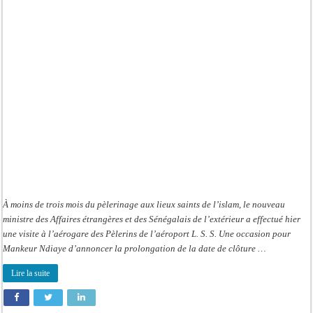
à
la
Mecque
:
La
commission
proroge
la
date
de
clôture
des
inscriptions
À moins de trois mois du pèlerinage aux lieux saints de l’islam, le nouveau
ministre des Affaires étrangères et des Sénégalais de l’extérieur a effectué hier
une visite à l’aérogare des Pèlerins de l’aéroport L. S. S. Une occasion pour
Mankeur Ndiaye d’annoncer la prolongation de la date de clôture …
Lire la suite