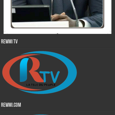
Rewmi TV
Rewmi.Com