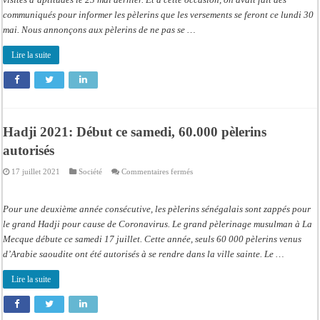
à
communiqués pour informer les pèlerins que les versements se feront ce lundi 30
la
Mecque
mai. Nous annonçons aux pèlerins de ne pas se …
reporte
à
une
Lire la suite
date
ultérieure
Hadji 2021: Début ce samedi, 60.000 pèlerins
autorisés
sur
17 juillet 2021
Société
Commentaires fermés
Hadji
2021:
Début
ce
Pour une deuxième année consécutive, les pèlerins sénégalais sont zappés pour
samedi,
60.000
le grand Hadji pour cause de Coronavirus. Le grand pèlerinage musulman à La
pèlerins
Mecque débute ce samedi 17 juillet. Cette année, seuls 60 000 pèlerins venus
autorisés
d’Arabie saoudite ont été autorisés à se rendre dans la ville sainte. Le …
Lire la suite