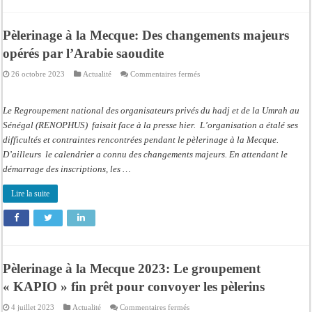
Pèlerinage à la Mecque: Des changements majeurs
opérés par l’Arabie saoudite
sur
26 octobre 2023
Actualité
Commentaires fermés
Pèlerinage
à
la
Mecque:
Le Regroupement national des organisateurs privés du hadj et de la Umrah au
Des
changements
Sénégal (RENOPHUS) faisait face à la presse hier. L’organisation a étalé ses
majeurs
difficultés et contraintes rencontrées pendant le pèlerinage à la Mecque.
opérés
par
D’ailleurs le calendrier a connu des changements majeurs. En attendant le
l’Arabie
saoudite
démarrage des inscriptions, les …
Lire la suite
Pèlerinage à la Mecque 2023: Le groupement
« KAPIO » fin prêt pour convoyer les pèlerins
sur
4 juillet 2023
Actualité
Commentaires fermés