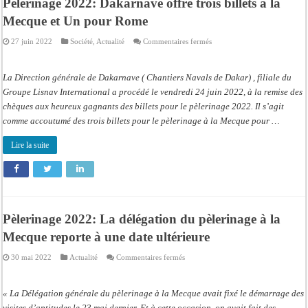
Pèlerinage 2022: Dakarnave offre trois billets à la
Mecque et Un pour Rome
sur
27 juin 2022
Société
,
Actualité
Commentaires fermés
Pèlerinage
2022:
Dakarnave
offre
La Direction générale de Dakarnave ( Chantiers Navals de Dakar) , filiale du
trois
billets
Groupe Lisnav International a procédé le vendredi 24 juin 2022, à la remise des
à
chèques aux heureux gagnants des billets pour le pèlerinage 2022. Il s’agit
la
Mecque
comme accoutumé des trois billets pour le pèlerinage à la Mecque pour …
et
Un
pour
Lire la suite
Rome
Pèlerinage 2022: La délégation du pèlerinage à la
Mecque reporte à une date ultérieure
sur
30 mai 2022
Actualité
Commentaires fermés
Pèlerinage
2022:
La
délégation
« La Délégation générale du pèlerinage à la Mecque avait fixé le démarrage des
du
pèlerinage
visites d’aptitudes le 23 mai dernier. Et à cette occasion, on avait fait des