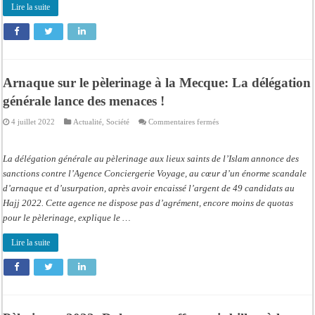
à
Lire la suite
Dakar
Arnaque sur le pèlerinage à la Mecque: La délégation
générale lance des menaces !
sur
4 juillet 2022
Actualité
,
Société
Commentaires fermés
Arnaque
sur
le
pèlerinage
La délégation générale au pèlerinage aux lieux saints de l’Islam annonce des
à
la
sanctions contre l’Agence Conciergerie Voyage, au cœur d’un énorme scandale
Mecque:
d’arnaque et d’usurpation, après avoir encaissé l’argent de 49 candidats au
La
délégation
Hajj 2022. Cette agence ne dispose pas d’agrément, encore moins de quotas
générale
lance
pour le pèlerinage, explique le …
des
menaces
!
Lire la suite