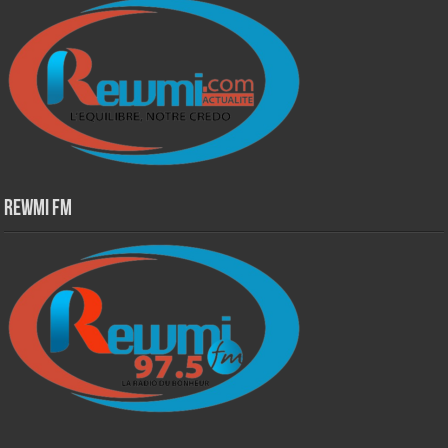
Rewmi Fm