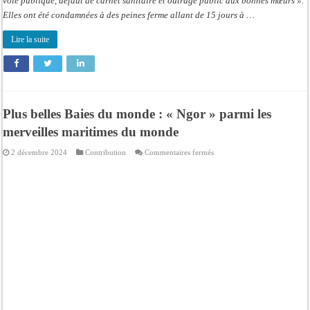
voie publique, défaut de carnet sanitaire et outrage public aux bonnes mœurs ».
Elles ont été condamnées à des peines ferme allant de 15 jours à …
Lire la suite
Plus belles Baies du monde : « Ngor » parmi les
merveilles maritimes du monde
sur
2 décembre 2024
Contribution
Commentaires fermés
Plus
belles
Baies
du
monde
:
« Ngor »
parmi
les
merveilles
maritimes
du
monde