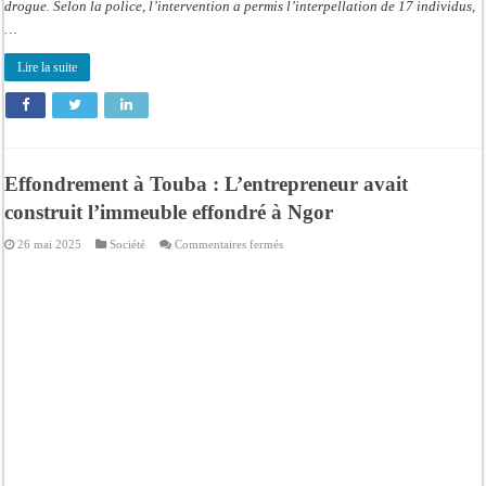
drogue. Selon la police, l’intervention a permis l’interpellation de 17 individus,
…
Lire la suite
Effondrement à Touba : L’entrepreneur avait
construit l’immeuble effondré à Ngor
sur
26 mai 2025
Société
Commentaires fermés
Effondrement
à
Touba
:
L’entrepreneur
avait
construit
l’immeuble
effondré
à
Ngor