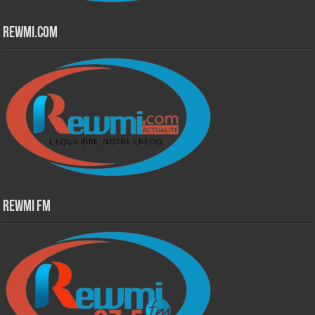
Rewmi.Com
Rewmi Fm