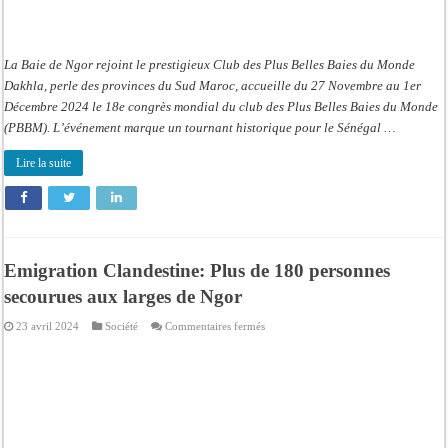
La Baie de Ngor rejoint le prestigieux Club des Plus Belles Baies du Monde
Dakhla, perle des provinces du Sud Maroc, accueille du 27 Novembre au 1er
Décembre 2024 le 18e congrès mondial du club des Plus Belles Baies du Monde
(PBBM). L’événement marque un tournant historique pour le Sénégal …
Lire la suite
Emigration Clandestine: Plus de 180 personnes
secourues aux larges de Ngor
sur
23 avril 2024
Société
Commentaires fermés
Emigration
Clandestine:
Plus
de
180
personnes
secourues
aux
larges
de