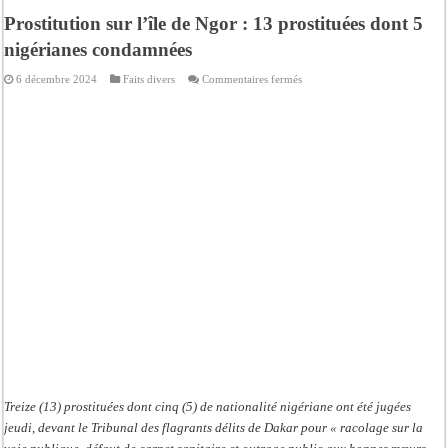
Prostitution sur l’île de Ngor : 13 prostituées dont 5
nigérianes condamnées
sur
6 décembre 2024
Faits divers
Commentaires fermés
Prostitution
sur
l’île
de
Ngor
:
13
prostituées
dont
5
nigérianes
condamnées
Treize (13) prostituées dont cinq (5) de nationalité nigériane ont été jugées
jeudi, devant le Tribunal des flagrants délits de Dakar pour « racolage sur la