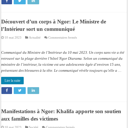
Découvert d’un corps à Ngor: Le Ministre de
l’Intérieur sort un communiqué
sur
10 mai 2023
Actualité
Commentaires fermés
Découvert
d’un
corps
à
Communiqué du Ministre de l’Intérieur du 10 mai 2023. Un corps sans vie a été
Ngor:
Le
retrouvé sur la plage derrière l’hôtel Ngor Diarama. Selon un communiqué du
Ministre
ministère de l’intérieur, la victime est une adolescente âgée d’environ 15 ans,
de
l’Intérieur
présentant des blessures à la tête. Le communiqué révèle toujours qu’elle a …
sort
un
communiqué
Lire la suite
Manifestations à Ngor: Khalifa apporte son soutien
aux familles des victimes
sur
10 mai 2023
Société
Commentaires fermés