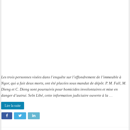
personnes
écrouées,
2
nouvelles
plaintes
en
vue
Les trois personnes visées dans l’enquête sur l’effondrement de l’immeuble à
Ngor, qui a fait deux morts, ont été placées sous mandat de dépôt. P. M. Fall, M.
Dieng et C. Dieng sont poursuivis pour homicides involontaires et mise en
danger d’autrui. Seln Libé, cette information judiciaire ouverte à la …
Lire la suite