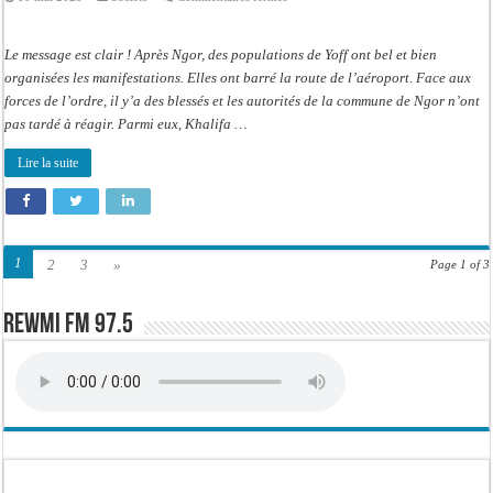
Manifestations
à
Ngor:
Khalifa
Le message est clair ! Après Ngor, des populations de Yoff ont bel et bien
apporte
son
organisées les manifestations. Elles ont barré la route de l’aéroport. Face aux
soutien
forces de l’ordre, il y’a des blessés et les autorités de la commune de Ngor n’ont
aux
familles
pas tardé à réagir. Parmi eux, Khalifa …
des
victimes
Lire la suite
1
2
3
»
Page 1 of 3
Rewmi FM 97.5