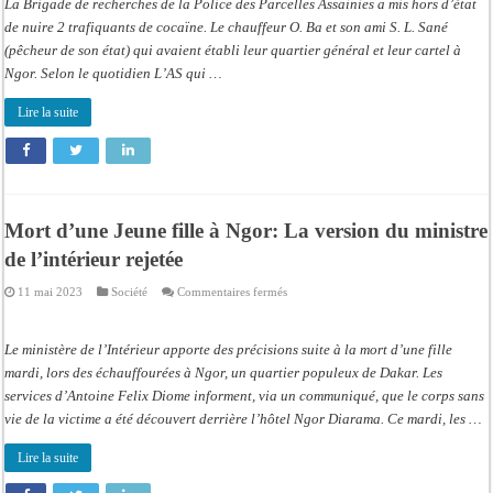
La Brigade de recherches de la Police des Parcelles Assainies a mis hors d’état
Un
chauffeur
de nuire 2 trafiquants de cocaïne. Le chauffeur O. Ba et son ami S. L. Sané
et
(pêcheur de son état) qui avaient établi leur quartier général et leur cartel à
un
pêcheur
Ngor. Selon le quotidien L’AS qui …
tombent
à
Ngor
Lire la suite
Mort d’une Jeune fille à Ngor: La version du ministre
de l’intérieur rejetée
sur
11 mai 2023
Société
Commentaires fermés
Mort
d’une
Jeune
fille
Le ministère de l’Intérieur apporte des précisions suite à la mort d’une fille
à
Ngor:
mardi, lors des échauffourées à Ngor, un quartier populeux de Dakar. Les
La
services d’Antoine Felix Diome informent, via un communiqué, que le corps sans
version
du
vie de la victime a été découvert derrière l’hôtel Ngor Diarama. Ce mardi, les …
ministre
de
l’intérieur
Lire la suite
rejetée