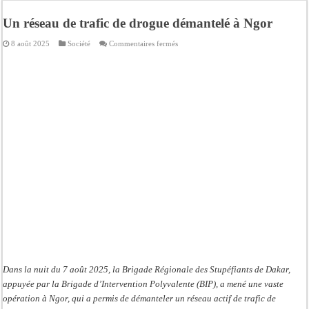
Bilan Magal de Touba : 244 interpellations, 110 déferrements, 2,4 millions FCF
Un réseau de trafic de drogue démantelé à Ngor
Tragédie à Guinaw-Rails Sud : il poignarde à mort son frère aîné
sur
8 août 2025
Société
Commentaires fermés
Prétendu contrat de 50 millions FCFA : la LONASE dément tout lien avec « Fénia
Un
réseau
de
Assemblée nationale : une session extraordinaire convoquée sur les exonérations 
trafic
de
Don de sang : Pastef lance un appel à ses militants, sympathisants et à l’ensemb
drogue
démantelé
à
Chavirement d’une pirogue à Djibonker: une fillette décède, des rescapés dans u
Ngor
Hajj 2027 : le RENOPHUS lance officiellement les préparatifs sous l’égide de l
Kamb, l’Inspecteur de la jeunesse et des sports Guéladio Ba en tournée, un impor
Dans la nuit du 7 août 2025, la Brigade Régionale des Stupéfiants de Dakar,
appuyée par la Brigade d’Intervention Polyvalente (BIP), a mené une vaste
opération à Ngor, qui a permis de démanteler un réseau actif de trafic de