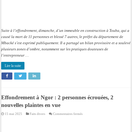
Suite à l’effondrement, dimanche, d’un immeuble en construction à Touba, qui a
causé la mort de 11 personnes et blessé 7 autres, le préfet du département de
Mbacké s’est exprimé publiquement. Il a partagé un bilan provisoire et a soulevé
plusieurs zones d’ombre, notamment sur les pratiques douteuses de
l’entrepreneur …
Lire la suite
Effondrement à Ngor : 2 personnes écrouées, 2
nouvelles plaintes en vue
sur
15 mai 2025
Faits divers
Commentaires fermés
Effondrement
à
Ngor
:
2