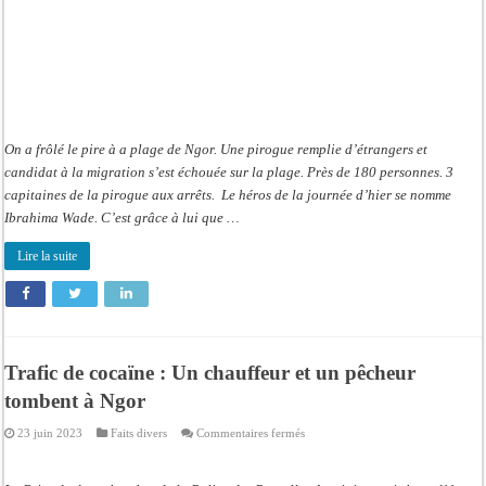
Ngor
On a frôlé le pire à a plage de Ngor. Une pirogue remplie d’étrangers et
candidat à la migration s’est échouée sur la plage. Près de 180 personnes. 3
capitaines de la pirogue aux arrêts. Le héros de la journée d’hier se nomme
Ibrahima Wade. C’est grâce à lui que …
Lire la suite
Trafic de cocaïne : Un chauffeur et un pêcheur
tombent à Ngor
sur
23 juin 2023
Faits divers
Commentaires fermés
Trafic
de
cocaïne
: