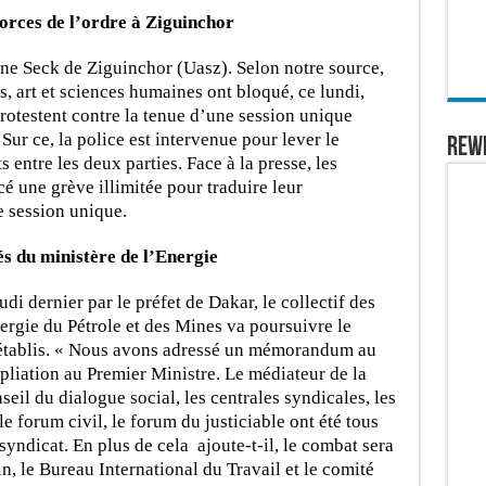
forces de l’ordre à Ziguinchor
ne Seck de Ziguinchor (Uasz). Selon notre source,
es, art et sciences humaines ont bloqué, ce lundi,
protestent contre la tenue d’une session unique
ur ce, la police est intervenue pour lever le
REW
 entre les deux parties. Face à la presse, les
 une grève illimitée pour traduire leur
e session unique.
és du ministère de l’Energie
udi dernier par le préfet de Dakar, le collectif des
nergie du Pétrole et des Mines va poursuivre le
rétablis. « Nous avons adressé un mémorandum au
liation au Premier Ministre. Le médiateur de la
seil du dialogue social, les centrales syndicales, les
e forum civil, le forum du justiciable ont été tous
 syndicat. En plus de cela ajoute-t-il, le combat sera
in, le Bureau International du Travail et le comité