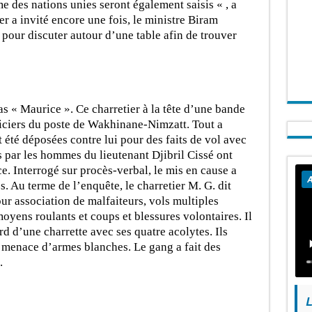
e des nations unies seront également saisis « , a
 a invité encore une fois, le ministre Biram
 pour discuter autour d’une table afin de trouver
ias « Maurice ». Ce charretier à la tête d’une bande
oliciers du poste de Wakhinane-Nimzatt. Tout a
été déposées contre lui pour des faits de vol avec
 par les hommes du lieutenant Djibril Cissé ont
e. Interrogé sur procès-verbal, le mis en cause a
A
s. Au terme de l’enquête, le charretier M. G. dit
ur association de malfaiteurs, vols multiples
yens roulants et coups et blessures volontaires. Il
rd d’une charrette avec ses quatre acolytes. Ils
a menace d’armes blanches. Le gang a fait des
e.
L