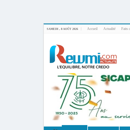
Uploader By Gse7en
Linux rewmi 5.15.0-164-generic #174-Ubuntu SMP Fri Nov 14 20:25:16 UTC 2
Accueil
Actualité
Faits 
SAMEDI , 8 AOÛT 2026