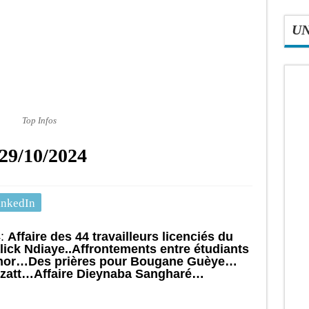
U
Top Infos
29/10/2024
inkedIn
4:
Affaire des 44 travailleurs licenciés du
lick Ndiaye..Affrontements entre étudiants
inchor…Des prières pour Bougane Guèye…
zatt…Affaire Dieynaba Sangharé…