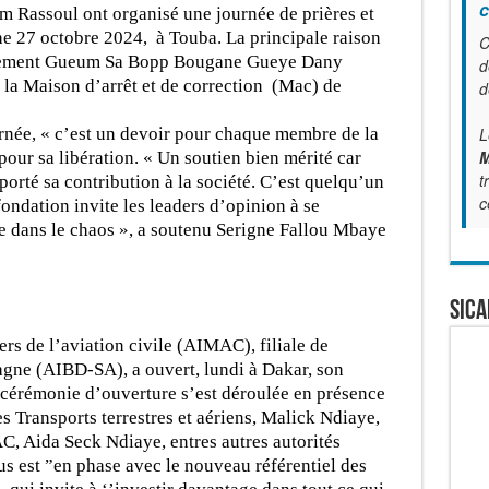
c
 Rassoul ont organisé une journée de prières et
he 27 octobre 2024, à Touba. La principale raison
C
ouvement Gueum Sa Bopp Bougane Gueye Dany
d
 la Maison d’arrêt et de correction (Mac) de
d
urnée, « c’est un devoir pour chaque membre de la
L
M
ur sa libération. « Un soutien bien mérité car
t
rté sa contribution à la société. C’est quelqu’un
c
ondation invite les leaders d’opinion à se
e dans le chaos », a soutenu Serigne Fallou Mbaye
SICA
rs de l’aviation civile (AIMAC), filiale de
agne (AIBD-SA), a ouvert, lundi à Dakar, son
cérémonie d’ouverture s’est déroulée en présence
es Transports terrestres et aériens, Malick Ndiaye,
C, Aida Seck Ndiaye, entres autres autorités
us est ”en phase avec le nouveau référentiel des