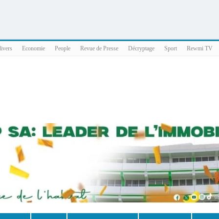
025 x86_64
divers
Economie
People
Revue de Presse
Décryptage
Sport
Rewmi TV