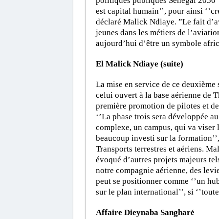
politiques publiques Sénégal 2050”,
est capital humain’’, pour ainsi ‘’
déclaré Malick Ndiaye. ”Le fait d
jeunes dans les métiers de l’aviatio
aujourd’hui d’être un symbole africa
El Malick Ndiaye (suite)
La mise en service de ce deuxième 
celui ouvert à la base aérienne de T
première promotion de pilotes et de
‘’La phase trois sera développée a
complexe, un campus, qui va viser l
beaucoup investi sur la formation’’,
Transports terrestres et aériens. M
évoqué d’autres projets majeurs tels
notre compagnie aérienne, des levier
peut se positionner comme ‘’un hub
sur le plan international’’, si ‘’tout
Affaire Dieynaba Sangharé