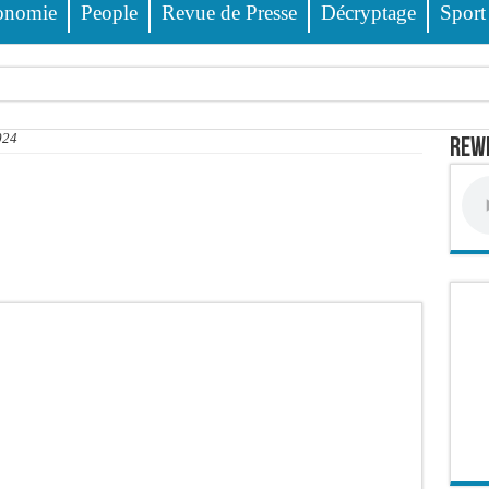
onomie
People
Revue de Presse
Décryptage
Sport
ss Dione, Kader Dia, Zale Mbaye, Dabakh, Pape Cheikh Diallo… la liste des célébri
024
Rewm
 des 23 prévenus bénéficiant d’un « non-lieu »
 encore
 évitée de justesse
e PDG de Locafrique recouvre la liberté
ciblés, 135 000 FCFA prévus pour chaque famille
 FCFA de revenus générés par au premier semestre 2025
wanda et réussit son entrée en lice
it deux blessés, dont un grave
 déferrements, 2,4 millions FCFA d’amendes (Police)