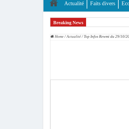
Actualité
Faits divers
Ec
Breaking News
L’accusation de transmission du VIH écartée : A
Home
/
Actualité
/
Top Infos Rewmi du 29/10/2
Affaire des présumés homosexuels : voici la liste
Afrobasket U18 féminine : les Lioncelles chutent
Ziguinchor : électrocution du bétail, catastrophe
Affaire Khadim Ba : L’action publique éteinte, l
Aide aux ménages vulnérables : 92 976 ménages 
Secteur extractif au Sénégal : 303 milliards de
AfroBasket U18 masculin : le Sénégal domine le R
Fatick : Un carambolage entre trois véhicules fa
Bilan Magal de Touba : 244 interpellations, 110