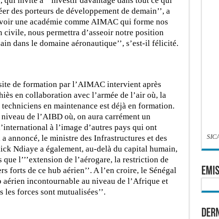
 qui invite à ‘’investir davantage dans tout ce qui
créer des porteurs de développement de demain’’, a
’avoir une académie comme AIMAC qui forme nos
n civile, nous permettra d’asseoir notre position
in dans le domaine aéronautique’’, s’est-il félicité.
site de formation par l’AIMAC intervient après
hiès en collaboration avec l’armée de l’air où, la
 techniciens en maintenance est déjà en formation.
u niveau de l’AIBD où, on aura carrément un
’international à l’image d’autres pays qui ont
SIC
 a annoncé, le ministre des Infrastructures et des
alick Ndiaye a également, au-delà du capital humain,
 que l’’’extension de l’aérogare, la restriction de
EMIS
s forts de ce hub aérien’’. A l’en croire, le Sénégal
 aérien incontournable au niveau de l’Afrique et
es les forces sont mutualisées’’.
Dern