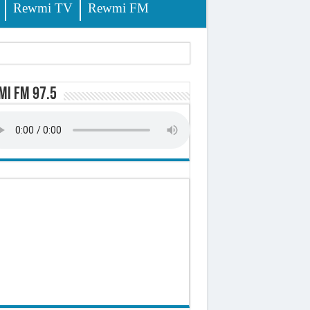
Rewmi TV
Rewmi FM
tés renvoyées devant le tribunal
i FM 97.5