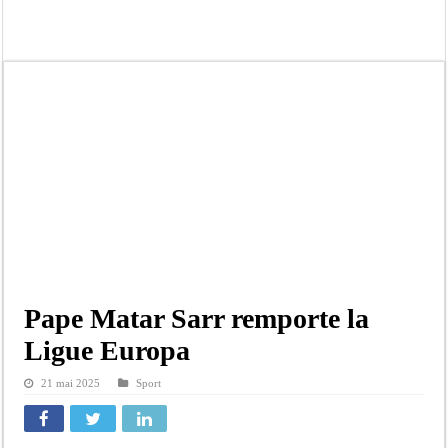
Afrobasket U18 féminine : les Lioncelles chutent encore
Ziguinchor : électrocution du bétail, catastrophe évitée de justesse
Affaire Khadim Ba : L’action publique éteinte, le PDG de Locafrique recouvre la
Aide aux ménages vulnérables : 92 976 ménages ciblés, 135 000 FCFA prévus p
Secteur extractif au Sénégal : 303 milliards de FCFA de revenus générés par au
AfroBasket U18 masculin : le Sénégal domine le Rwanda et réussit son entrée en
Fatick : Un carambolage entre trois véhicules fait deux blessés, dont un grave
Bilan Magal de Touba : 244 interpellations, 110 déferrements, 2,4 millions FCF
Pape Matar Sarr remporte la
Ligue Europa
21 mai 2025
Sport