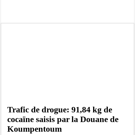
Moustapha Dramé rejoint Pastef
Crise en Guinée Bissau : la médiation sénégalaise a présenté les contours de son
Un déficit de 128,9 milliards de francs CFA de la balance commerciale en juin
Scandale de pédophilie, acte contre nature : Un coach de football démasqué pour
Banditisme : Fily Sané, ancien Lieutenant du célèbre Ino, de nouveau Interpellé
Affaire Farba Ngom : La balle, dans le camp du procureur financier
Succession de Pape Thiaw : la bombe à retardement qui menace la FSF
Baisse des réserves de sang : au CNTS de Dakar, des citoyens répondent à l’appe
Trafic de drogue: 91,84 kg de
cocaïne saisis par la Douane de
Koumpentoum