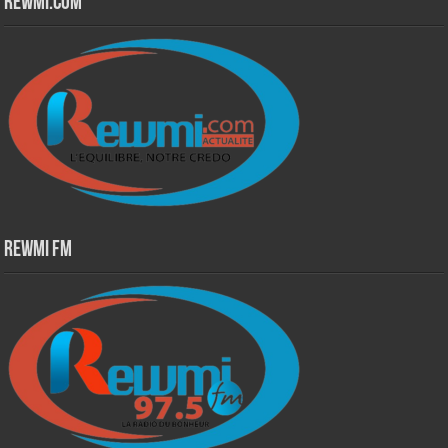
Rewmi.Com
Rewmi Fm