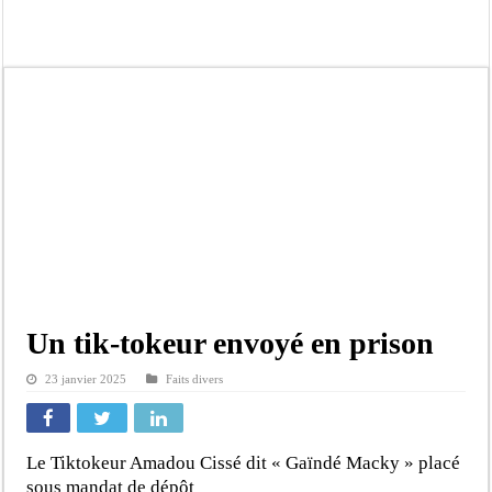
Affaire Pape Cheikh Diallo et Cie : Ousmane Kane prédit une « cascade de relax
Moustapha Dramé rejoint Pastef
Crise en Guinée Bissau : la médiation sénégalaise a présenté les contours de son
Un déficit de 128,9 milliards de francs CFA de la balance commerciale en juin
Scandale de pédophilie, acte contre nature : Un coach de football démasqué pour
Banditisme : Fily Sané, ancien Lieutenant du célèbre Ino, de nouveau Interpellé
Affaire Farba Ngom : La balle, dans le camp du procureur financier
Succession de Pape Thiaw : la bombe à retardement qui menace la FSF
Un tik-tokeur envoyé en prison
23 janvier 2025
Faits divers
Le Tiktokeur Amadou Cissé dit « Gaïndé Macky » placé
sous mandat de dépôt