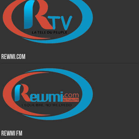
Rewmi.Com
Rewmi Fm