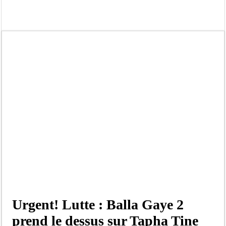
Crise en Guinée Bissau : la médiation sénégalaise a présenté les contours de son
Un déficit de 128,9 milliards de francs CFA de la balance commerciale en juin
Scandale de pédophilie, acte contre nature : Un coach de football démasqué pour
Banditisme : Fily Sané, ancien Lieutenant du célèbre Ino, de nouveau Interpellé
Affaire Farba Ngom : La balle, dans le camp du procureur financier
Succession de Pape Thiaw : la bombe à retardement qui menace la FSF
Baisse des réserves de sang : au CNTS de Dakar, des citoyens répondent à l’appe
Un tribunal américain bloque la construction de la salle de bal de Trump à la 
Urgent! Lutte : Balla Gaye 2
prend le dessus sur Tapha Tine