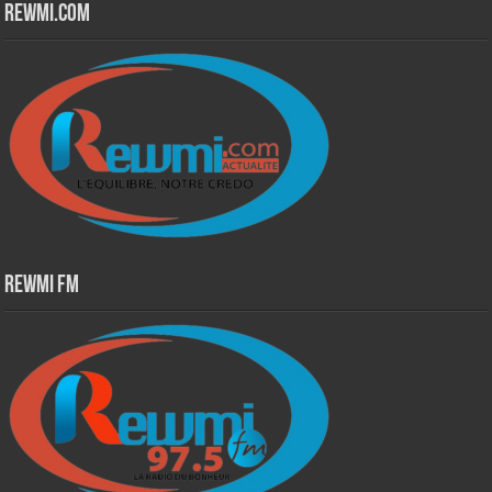
Rewmi.Com
Rewmi Fm