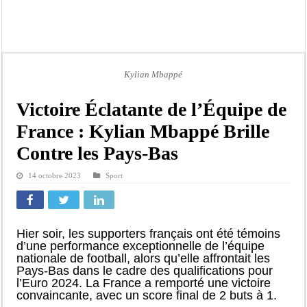
Crise en Guinée Bissau : la médiation sénégalaise a présenté les contours de son
Un déficit de 128,9 milliards de francs CFA de la balance commerciale en juin
Scandale de pédophilie, acte contre nature : Un coach de football démasqué pour
Banditisme : Fily Sané, ancien Lieutenant du célèbre Ino, de nouveau Interpellé
Kylian Mbappé
Affaire Farba Ngom : La balle, dans le camp du procureur financier
Victoire Éclatante de l’Équipe de
Succession de Pape Thiaw : la bombe à retardement qui menace la FSF
France : Kylian Mbappé Brille
Baisse des réserves de sang : au CNTS de Dakar, des citoyens répondent à l’appe
Contre les Pays-Bas
Un tribunal américain bloque la construction de la salle de bal de Trump à la 
14 octobre 2023
Sport
Hier soir, les supporters français ont été témoins
d’une performance exceptionnelle de l’équipe
nationale de football, alors qu’elle affrontait les
Pays-Bas dans le cadre des qualifications pour
l’Euro 2024. La France a remporté une victoire
convaincante, avec un score final de 2 buts à 1.