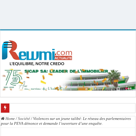
Uploader By Gse7en
Linux rewmi 5.15.0-164-generic #174-Ubuntu SMP Fri Nov 14 20:25:16 UTC
2025 x86_64
L’accusation de transmission du VIH écartée : Ass Dione, Kader Dia, Zale Mbaye
Home
/
Société
/
Violences sur un jeune talibé: Le réseau des parlementaires
pour la PEVA dénonce et demande l’ouverture d’une enquête.
Affaire des présumés homosexuels : voici la liste des 23 prévenus bénéficiant d’