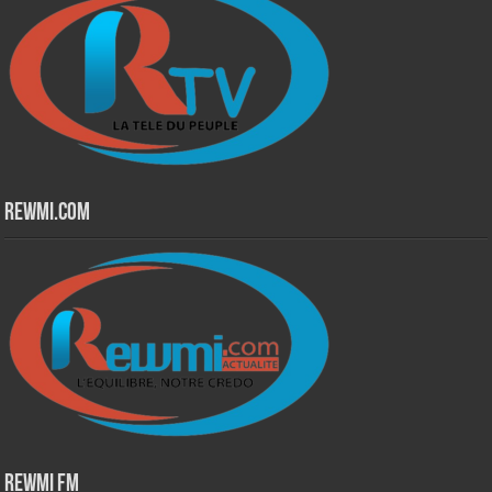
Rewmi.Com
Rewmi Fm