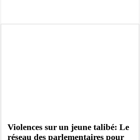
Afrobasket U18 féminine : les Lioncelles chutent encore
Ziguinchor : électrocution du bétail, catastrophe évitée de justesse
Affaire Khadim Ba : L’action publique éteinte, le PDG de Locafrique recouvre la
Aide aux ménages vulnérables : 92 976 ménages ciblés, 135 000 FCFA prévus p
Secteur extractif au Sénégal : 303 milliards de FCFA de revenus générés par au
AfroBasket U18 masculin : le Sénégal domine le Rwanda et réussit son entrée en
Fatick : Un carambolage entre trois véhicules fait deux blessés, dont un grave
Bilan Magal de Touba : 244 interpellations, 110 déferrements, 2,4 millions FCF
Violences sur un jeune talibé: Le
réseau des parlementaires pour